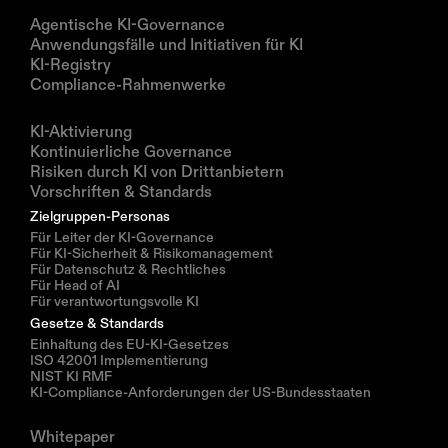
Produkte
Agentische KI-Governance
Anwendungsfälle und Initiativen für KI
KI-Registry
Compliance-Rahmenwerke
Lösungen
KI-Aktivierung
Kontinuierliche Governance
Risiken durch KI von Drittanbietern
Vorschriften & Standards
Zielgruppen-Personas
Für Leiter der KI-Governance
Für KI-Sicherheit & Risikomanagement
Für Datenschutz & Rechtliches
Für Head of AI
Für verantwortungsvolle KI
Gesetze & Standards
Einhaltung des EU-KI-Gesetzes
ISO 42001 Implementierung
NIST KI RMF
KI-Compliance-Anforderungen der US-Bundesstaaten
Ressourcen
Whitepaper