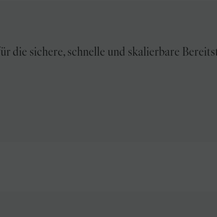
die sichere, schnelle und skalierbare Bereits
Zusammenfassen
Geben Sie mir die wichtigsten Erkenntnisse