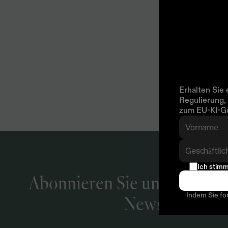
Ein
12
Unter
schnel
von
ag
Erhalten Sie 
Regulierung, 
zum EU-KI-Ge
Ich stimm
Abonnieren Sie unseren 
Indem Sie fo
Newsletter
Ind