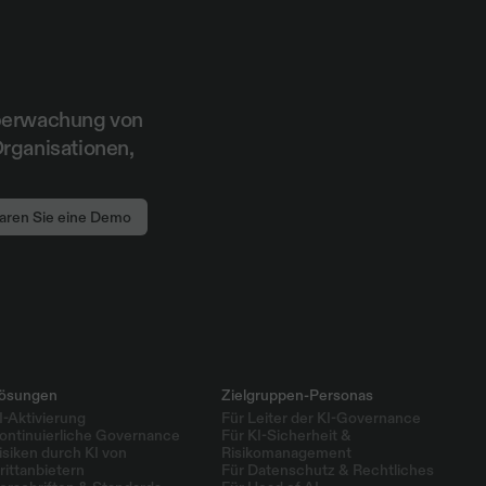
berwachung von 
rganisationen, 
aren Sie eine Demo
ösungen
Zielgruppen-Personas
I-Aktivierung
Für Leiter der KI-Governance
ontinuierliche Governance
Für KI-Sicherheit & 
isiken durch KI von 
Risikomanagement
rittanbietern
Für Datenschutz & Rechtliches