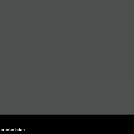
r Artikel
Nächst
erunterladen