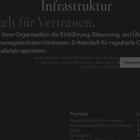
Infrastruktur
elt für Vertrauen.
 Ihrer Organisation die Einführung, Steuerung und Ü
mensgerechtem Vertrauen. Entwickelt für regulierte O
aßstab operieren.
Verbinden Sie nahtlos Ihre bestehenden Systeme,
Vereinb
Richtlinien und KI-Workflows – alles auf einer
einheitlichen Plattform.
Produkte
L
Agentische KI-Governance
K
Anwendungsfälle und Initiativen 
K
für KI
R
KI-Registry
D