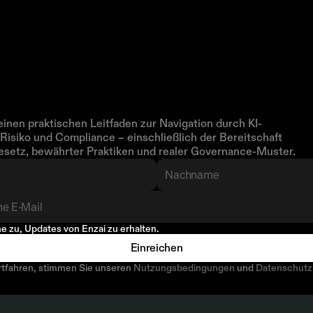
-monatiges
nehmenshandbuch
Erkunden Sie mehr
für
die
sicher
le
und
skalierbare
Bereitstellung
entischen
KI-Systemen.
einen praktischen Leitfaden zur Navigation durch KI-
Risiko und Compliance – einschließlich der Bereitschaft 
setz, bewährter Praktiken und realer Governance-Muster.
e zu, Updates von Enzai zu erhalten.
Einreichen
Abonnieren Sie
rtfahren, stimmen Sie unseren 
Nutzungsbedingungen
 und 
Datenschutzr
em Sie sich anmelden, stimmen Sie der Enzai 
Datenschutzerklärung
 zu.