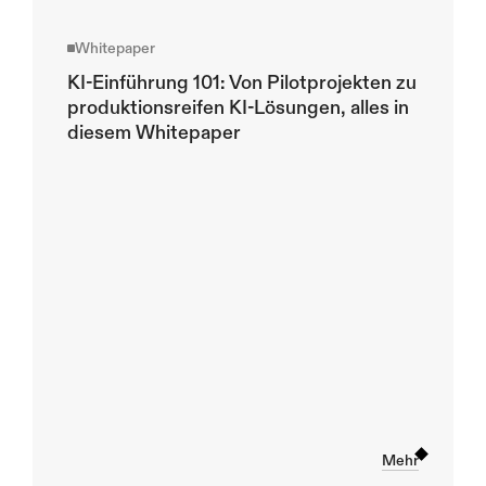
Whitep
aper
Whitepaper
KI-Einführung 101: Von Pilotprojekten zu 
produktionsreifen KI-Lösungen, alles in 
diesem Whitepaper
Mehr