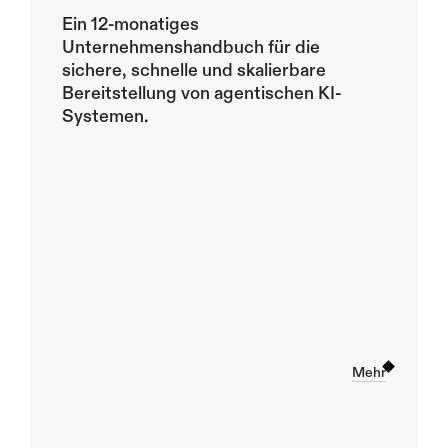
Ein 12-monatiges 
Unternehmenshandbuch für die 
sichere, schnelle und skalierbare 
Bereitstellung von agentischen KI-
Systemen.
Leitfad
en zur 
AI-
Politik: 
Wie Sie 
eine AI-
Mehr
Politik 
entwic
keln, 
operati
onalisie
ren und 
durchs
etzen