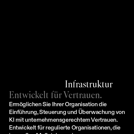
AI-Governance-Prozess haben?
Verlangsamt die KI-Governance die Innovation?
Wie bleibt Enzai im Einklang mit den sich 
entwickelnden KI-Vorschriften?
Infrastruktur
Entwickelt für Vertrauen.
Ermöglichen Sie Ihrer Organisation die 
Einführung, Steuerung und Überwachung von 
KI mit unternehmensgerechtem Vertrauen. 
Steuern Sie KI in großem Maßstab
Vereinbaren Sie ein
Entwickelt für regulierte Organisationen, die 