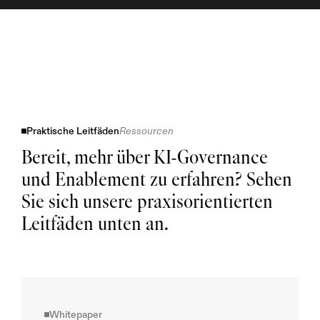
Praktische Leitfäden
Ressourcen
Bereit, mehr über KI-Governance 
und Enablement zu erfahren? Sehen 
Ein 12-
monati
ges 
Untern
Sie sich unsere praxisorientierten 
ehmens
handbu
ch für 
die 
Leitfäden unten an.
sichere, 
schnell
e und 
skalier
bare 
Bereits
tellung 
von 
agentis
chen 
KI-
System
en.
Whitepaper