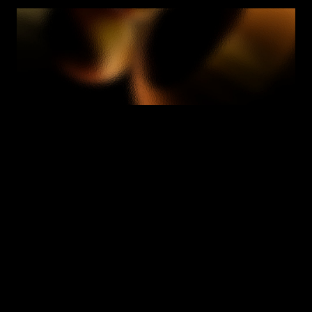
Wir helfen Ihnen, Antworten 
zu finden
Welches Problem löst Enzai?
E
n
z
a
i
b
i
e
t
e
t
e
i
n
e
I
n
f
r
a
s
t
r
u
k
t
u
r
a
u
f
U
n
t
e
r
n
e
h
m
e
n
s
n
i
v
e
a
u
,
u
m
K
I
-
R
i
s
i
k
e
n
u
n
d
C
o
m
p
l
i
a
n
c
e
z
u
v
e
r
w
a
l
t
e
n
.
E
s
s
c
h
a
f
f
t
e
i
n
z
e
n
t
r
a
l
e
s
A
u
f
z
e
i
c
h
n
u
n
g
s
s
y
s
t
e
m
,
i
n
d
e
m
K
I
-
S
y
s
t
e
m
e
,
M
o
d
e
l
l
e
,
D
a
t
e
n
s
ä
t
z
e
u
n
d
G
o
v
e
r
n
a
n
c
e
-
E
n
t
s
c
h
e
i
d
u
n
g
e
n
d
o
k
u
m
e
n
t
i
e
r
t
,
b
e
w
e
r
t
e
t
u
n
d
p
r
ü
f
b
a
r
s
i
n
d
.
Für wen ist Enzai entwickelt?
Wie unterscheidet sich Enzai von anderen 
Governance-Tools?
Können wir beginnen, wenn wir keinen vorhandenen 