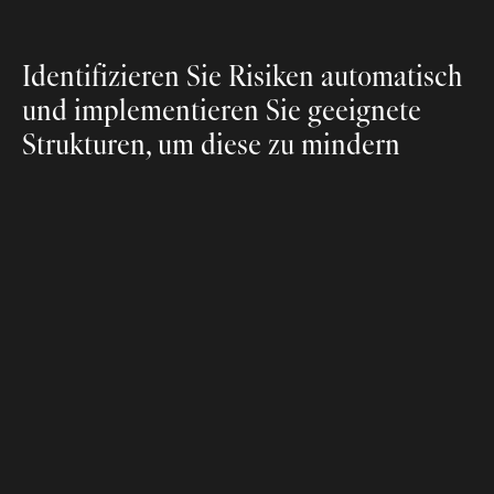
Automatisiert
Identifizieren Sie Risiken automatisch 
und implementieren Sie geeignete 
Strukturen, um diese zu mindern
Zentralisiert
M
i
t
ü
b
e
r
5
0
I
n
t
e
g
r
a
t
i
o
n
e
n
s
e
t
z
t
E
n
z
a
i
a
u
f
I
h
r
e
m
b
e
s
t
e
h
e
n
d
e
n
T
e
c
h
n
o
l
o
g
i
e
-
S
t
a
c
k
a
u
f
,
u
m
a
l
l
e
s
c
h
w
i
e
r
i
g
e
n
A
u
f
g
a
b
e
n
z
u
ü
b
e
r
n
e
h
m
e
n
.