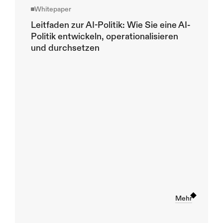
Whitepaper
Leitfaden zur AI-Politik: Wie Sie eine AI-
Politik entwickeln, operationalisieren 
und durchsetzen
KI-
Einführ
ung 
101: 
Von 
Pilotpr
ojekten 
zu 
produk
Mehr
tionsrei
fen KI-
Lösung
en, alles 
in 
diesem 