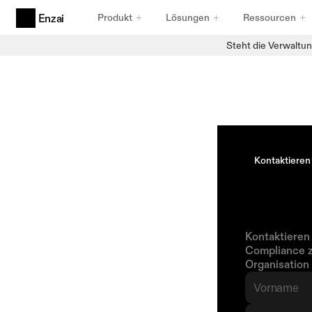
Produkt
Lösungen
Ressourcen
Enzai
Steht die Verwaltun
Produkte
Agentische KI-Governance
Für Agenten entwickelt
Anwendungsfälle und Initiativen für KI
Erfassung, die standhält
KI-Registry
Bestandsdaten, auf die Sie vertrauen können
Kontaktieren
Compliance-Rahmenwerke
Begin
Frameworks, die Bestand haben
Mit
En
Kontaktieren 
Compliance z
Organisation