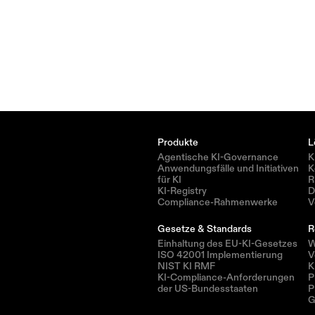
Produkte
L
Agentische KI-Governance
K
Anwendungsfälle und Initiativen 
K
für KI
R
KI-Registry
D
Compliance-Rahmenwerke
V
Gesetze & Standards
R
Einhaltung des EU-KI-Gesetzes
W
ISO 42001 Implementierung
V
NIST KI RMF
K
KI-Compliance-Anforderungen 
P
der US-Bundesstaaten
P
G