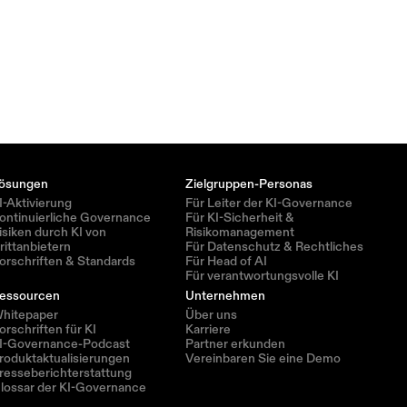
ösungen
Zielgruppen-Personas
I-Aktivierung
Für Leiter der KI-Governance
ontinuierliche Governance
Für KI-Sicherheit & 
isiken durch KI von 
Risikomanagement
rittanbietern
Für Datenschutz & Rechtliches
orschriften & Standards
Für Head of AI
Für verantwortungsvolle KI
essourcen
Unternehmen
hitepaper
Über uns
orschriften für KI
Karriere
I-Governance-Podcast
Partner erkunden
roduktaktualisierungen
Vereinbaren Sie eine Demo
resseberichterstattung
lossar der KI-Governance