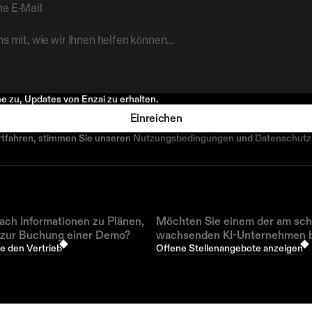
e zu, Updates von Enzai zu erhalten.
Einreichen
rtfahren, stimmen Sie unseren 
Nutzungsbedingungen
 und 
Datenschutzr
ach Informationen zu Plänen,
Möchten Sie einem der am sch
 zur Buchung einer Demo?
wachsenden KI-Unternehmen b
e den Vertrieb
Offene Stellenangebote anzeigen