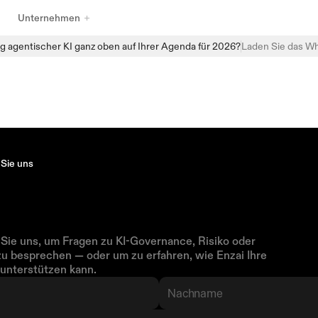
Unternehmen
g agentischer KI ganz oben auf Ihrer Agenda für 2026?
Laden Sie das Wh
Entdecken Sie das vollständige Sortiment an KI-Governance-
Produkten von Enzai, das darauf ausgelegt ist, Organisationen 
dabei zu helfen, KI mit Vertrauen zu verwalten, zu überwachen und 
zu skalieren. Von strukturierten Aufnahmen und zentralisierten KI-
Inventaren bis hin zu automatisierten Bewertungen und 
Echtzeitüberwachung bietet Enzai die Bausteine, um Governance 
direkt in alltägliche KI-Workflows einzubetten — ohne die 
 Sie uns
Innovation zu verlangsamen.
nen
Sie
eine
Konversation
zai
Sie uns, um Fragen zu KI-Governance, Risiko oder 
u besprechen — oder um zu erfahren, wie Enzai Ihre 
 unterstützen kann.