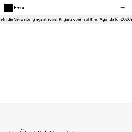
Enzai
teht die Verwaltung agentischer KI ganz oben auf Ihrer Agenda für 2026
Vorschriften für KI
Das
Zeitalter
des
KI-Qualitätsmanagements
ist
angebrochen