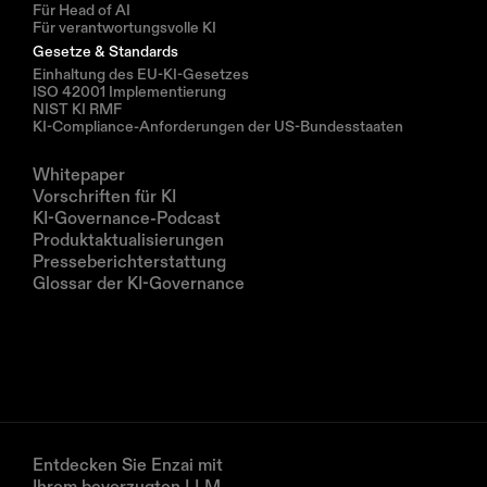
Für Head of AI
Für verantwortungsvolle KI
Gesetze & Standards
Einhaltung des EU-KI-Gesetzes
ISO 42001 Implementierung
NIST KI RMF
KI-Compliance-Anforderungen der US-Bundesstaaten
Ressourcen
Whitepaper
Vorschriften für KI
KI-Governance-Podcast
Produktaktualisierungen
Presseberichterstattung
Glossar der KI-Governance
Unternehmen
Über uns
Partner
Vereinbaren Sie eine Demo
Entdecken Sie Enzai mit 
Ihrem bevorzugten LLM