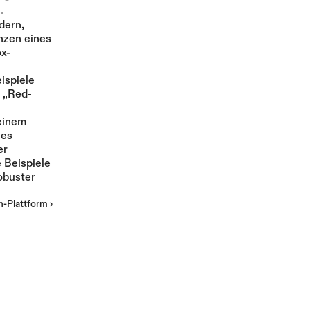
.
ern, 
Mehr
zen eines 
x-
spiele 
e „Red-
einem 
es 
r 
 Beispiele 
buster 
-Plattform ›