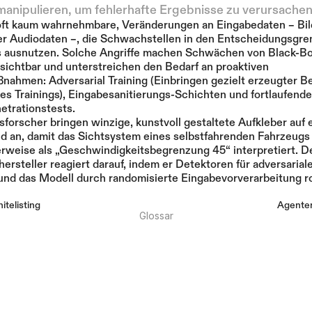
manipulieren, um fehlerhafte Ergebnisse zu verursachen
oft kaum wahrnehmbare, Veränderungen an Eingabedaten – Bild
r Audiodaten –, die Schwachstellen in den Entscheidungsgren
s ausnutzen. Solche Angriffe machen Schwächen von Black-Bo
ichtbar und unterstreichen den Bedarf an proaktiven 
ahmen: Adversarial Training (Einbringen gezielt erzeugter Bei
s Trainings), Eingabesanitierungs-Schichten und fortlaufend
etrationstests.
sforscher bringen winzige, kunstvoll gestaltete Aufkleber auf 
d an, damit das Sichtsystem eines selbstfahrenden Fahrzeugs 
erweise als „Geschwindigkeitsbegrenzung 45“ interpretiert. De
ersteller reagiert darauf, indem er Detektoren für adversariale
 und das Modell durch randomisierte Eingabevorverarbeitung ro
itelisting
Agenten
Glossar