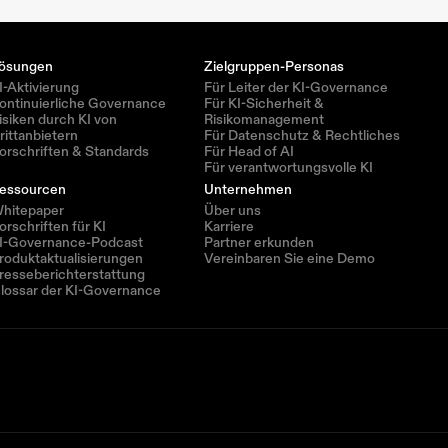
ösungen
Zielgruppen-Personas
I-Aktivierung
Für Leiter der KI-Governance
ontinuierliche Governance
Für KI-Sicherheit & 
isiken durch KI von 
Risikomanagement
rittanbietern
Für Datenschutz & Rechtliches
orschriften & Standards
Für Head of AI
Für verantwortungsvolle KI
essourcen
Unternehmen
hitepaper
Über uns
orschriften für KI
Karriere
I-Governance-Podcast
Partner erkunden
roduktaktualisierungen
Vereinbaren Sie eine Demo
resseberichterstattung
lossar der KI-Governance