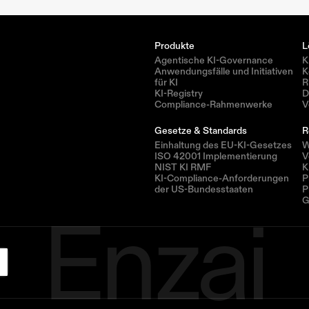
Produkte
L
Agentische KI-Governance
K
Anwendungsfälle und Initiativen 
K
für KI
R
KI-Registry
D
Compliance-Rahmenwerke
V
Gesetze & Standards
R
Einhaltung des EU-KI-Gesetzes
W
ISO 42001 Implementierung
V
NIST KI RMF
K
KI-Compliance-Anforderungen 
P
Enzai
der US-Bundesstaaten
P
G