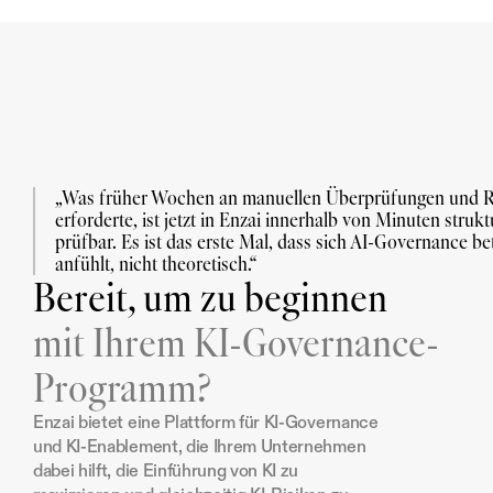
„Was früher Wochen an manuellen Überprüfungen und R
erforderte, ist jetzt in Enzai innerhalb von Minuten struktu
prüfbar. Es ist das erste Mal, dass sich AI-Governance bet
anfühlt, nicht theoretisch.“
Bereit, um zu beginnen
mit Ihrem KI-Governance-
Programm?
Enzai bietet eine Plattform für KI-Governance 
und KI-Enablement, die Ihrem Unternehmen 
dabei hilft, die Einführung von KI zu 