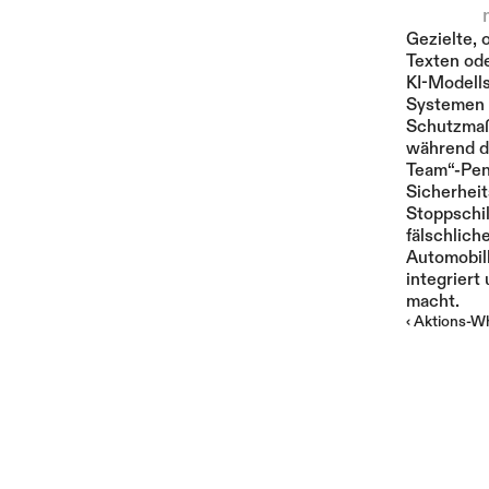
Gezielte, 
Texten ode
KI-Modell
Systemen s
Schutzmaßn
während de
Team“-Pen
Sicherheit
Stoppschil
fälschlich
Automobilh
integriert
macht.
‹ Aktions-Wh