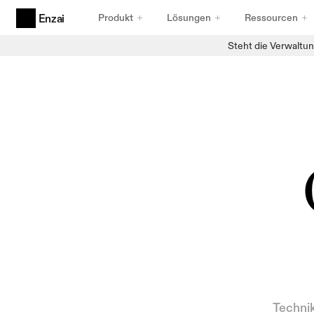
Produkt
Lösungen
Ressourcen
Enzai
Steht die Verwaltun
Produkte
Agentische KI-Governance
Für Agenten entwickelt
Anwendungsfälle und Initiativen für KI
Erfassung, die standhält
KI-Registry
Bestandsdaten, auf die Sie vertrauen können
Compliance-Rahmenwerke
Frameworks, die Bestand haben
Technik