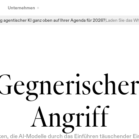
Unternehmen
g agentischer KI ganz oben auf Ihrer Agenda für 2026?
Laden Sie das Wh
Entdecken Sie das vollständige Sortiment an KI-Governance-
Produkten von Enzai, das darauf ausgelegt ist, Organisationen 
dabei zu helfen, KI mit Vertrauen zu verwalten, zu überwachen und 
zu skalieren. Von strukturierten Aufnahmen und zentralisierten KI-
Inventaren bis hin zu automatisierten Bewertungen und 
Echtzeitüberwachung bietet Enzai die Bausteine, um Governance 
Gegnerischer
direkt in alltägliche KI-Workflows einzubetten — ohne die 
Innovation zu verlangsamen.
Angriff
en, die AI-Modelle durch das Einführen täuschender Ei