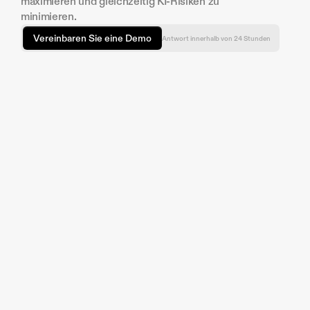
maximieren und gleichzeitig KI-Risiken zu 
minimieren.
Vereinbaren Sie eine Demo
Antwort innerhalb von 24 Stunden