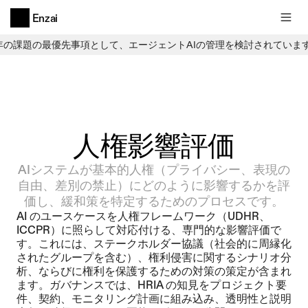
Enzai
6年の課題の最優先事項として、エージェントAIの管理を検討されていま
人権影響評価
AIシステムが基本的人権（プライバシー、表現の
自由、差別の禁止）にどのように影響するかを評
価し、緩和策を特定するためのプロセスです。
AI のユースケースを人権フレームワーク（UDHR、
ICCPR）に照らして対応付ける、専門的な影響評価で
す。これには、ステークホルダー協議（社会的に周縁化
されたグループを含む）、権利侵害に関するシナリオ分
析、ならびに権利を保護するための対策の策定が含まれ
ます。ガバナンスでは、HRIA の知見をプロジェクト要
件、契約、モニタリング計画に組み込み、透明性と説明