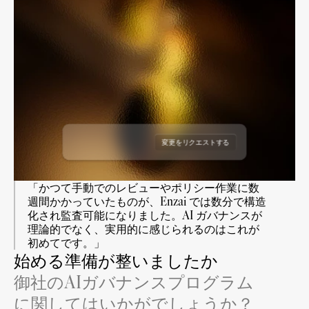
ドラフトユースケース
ドラフトユースケース
ドラフトユースケース
ドラフトユースケース
リクエスト日: 2026年6月19日
リクエスト日: 2026年8月18日
リクエストされた者: Enzai
レビュアー:
リクエスト日: 2026年7月7日
リクエストされた者: Enzai
レビュアー:
リクエスト日: 2026年11月7日
リクエストされた者: Enzai
レビュアー:
リクエストされた者: Enzai
レビュアー:
変更をリクエストする
リクエストを承認する
「かつて手動でのレビューやポリシー作業に数
週間かかっていたものが、Enzai では数分で構造
化され監査可能になりました。AI ガバナンスが
理論的でなく、実用的に感じられるのはこれが
初めてです。」
始める準備が整いましたか
御社のAIガバナンスプログラム
に関してはいかがでしょうか？