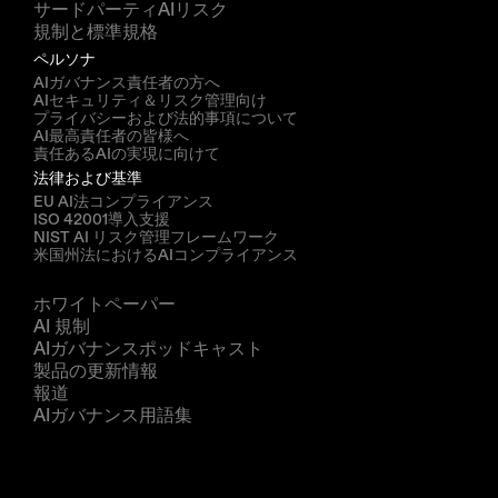
サードパーティAIリスク
規制と標準規格
ペルソナ
AIガバナンス責任者の方へ
AIセキュリティ＆リスク管理向け
プライバシーおよび法的事項について
AI最高責任者の皆様へ
責任あるAIの実現に向けて
法律および基準
EU AI法コンプライアンス
ISO 42001導入支援
NIST AI リスク管理フレームワーク
米国州法におけるAIコンプライアンス
リソース
ホワイトペーパー
AI 規制
AIガバナンスポッドキャスト
製品の更新情報
報道
AIガバナンス用語集
企業
私たちについて