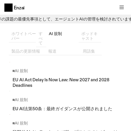
Enzai
6年の課題の最優先事項として、エージェントAIの管理を検討されていま
ホワイトペー
す
AI 規制
ポッドキ
パー
べ
ャスト
て
製品の更新情報
報道
用語集
AI 規制
EU AI Act Delay Is Now Law: New 2027 and 2028 
Deadlines
AI 規制
EU AI法第50条：最終ガイダンスが公開されました
AI 規制