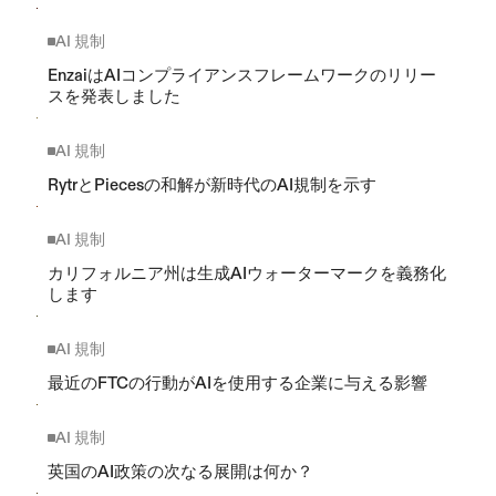
AI 規制
EnzaiはAIコンプライアンスフレームワークのリリー
スを発表しました
AI 規制
RytrとPiecesの和解が新時代のAI規制を示す
AI 規制
カリフォルニア州は生成AIウォーターマークを義務化
します
AI 規制
最近のFTCの行動がAIを使用する企業に与える影響
AI 規制
英国のAI政策の次なる展開は何か？