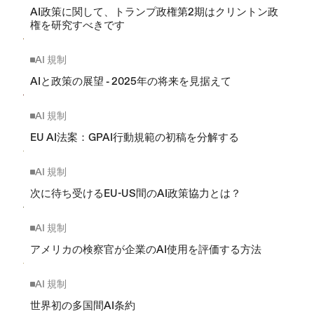
AI政策に関して、トランプ政権第2期はクリントン政
権を研究すべきです
AI 規制
AIと政策の展望 - 2025年の将来を見据えて
AI 規制
EU AI法案：GPAI行動規範の初稿を分解する
AI 規制
次に待ち受けるEU-US間のAI政策協力とは？
AI 規制
アメリカの検察官が企業のAI使用を評価する方法
AI 規制
世界初の多国間AI条約