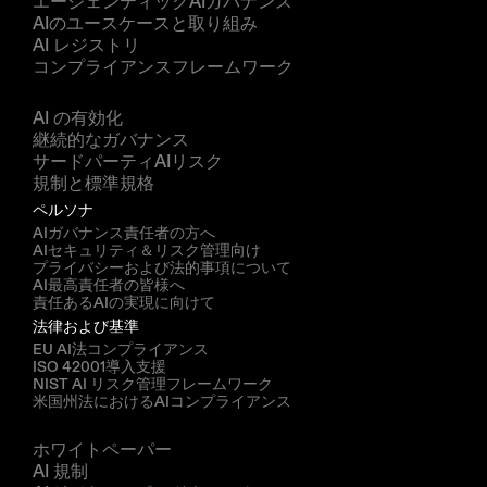
エージェンティックAIガバナンス
AIのユースケースと取り組み
AI レジストリ
コンプライアンスフレームワーク
ソリューション
AI の有効化
継続的なガバナンス
サードパーティAIリスク
規制と標準規格
ペルソナ
AIガバナンス責任者の方へ
AIセキュリティ＆リスク管理向け
プライバシーおよび法的事項について
AI最高責任者の皆様へ
責任あるAIの実現に向けて
法律および基準
EU AI法コンプライアンス
ISO 42001導入支援
NIST AI リスク管理フレームワーク
米国州法におけるAIコンプライアンス
リソース
ホワイトペーパー
AI 規制