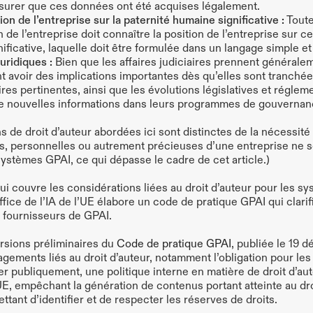
ssurer que ces données ont été acquises légalement.
n de l’entreprise sur la paternité humaine significative :
 Toute
de l’entreprise doit connaître la position de l’entreprise sur ce
ificative, laquelle doit être formulée dans un langage simple et 
uridiques :
 Bien que les affaires judiciaires prennent générale
t avoir des implications importantes dès qu’elles sont tranchée
ires pertinentes, ainsi que les évolutions législatives et régleme
e nouvelles informations dans leurs programmes de gouvernanc
s de droit d’auteur abordées ici sont distinctes de la nécessité 
es, personnelles ou autrement précieuses d’une entreprise ne so
systèmes GPAI, ce qui dépasse le cadre de cet article.)
qui couvre les considérations liées au droit d’auteur pour les s
l’Office de l’IA de l’UE élabore un code de pratique GPAI qui clarif
s fournisseurs de GPAI.
rsions préliminaires du 
Code de pratique GPAI
, publiée le 19 
ements liés au droit d’auteur, notamment l’obligation pour les
r publiquement, une politique interne en matière de droit d’aute
UE, empêchant la génération de contenus portant atteinte au droi
ant d’identifier et de respecter les réserves de droits.