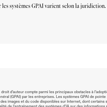
r les systèmes GPAI varient selon la juridiction.
Résumer
Fournissez-moi les points clés à retenir
e droit d’auteur compte parmi les principaux obstacles à l’adopti
néral (GPAI) par les entreprises. Les systèmes GPAI de pointe
 des images et du code disponibles sur Internet, dont certains s
égalité de l’entraînement des systèmes d’IA sur des informations p