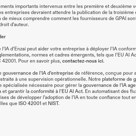
ents importants intervenus entre les première et deuxième ver
s entreprises devraient attendre la publication de la troisième e
fin de mieux comprendre comment les fournisseurs de GPAI sont 
roit d’auteur. 
der
l’IA d’Enzai peut aider votre entreprise à déployer l’IA confor
glementations, normes et cadres émergents, tels que l’EU AI Act,
 42001. Pour en savoir plus, 
contactez-nous ici
.
e 
gouvernance de l’IA d’entreprise
 de référence, conçue pour ai
straite à une supervision opérationnelle. Notre 
plateforme de ge
ure spécialisée nécessaire pour gérer la 
gouvernance de l’IA age
A
 et garantir la 
conformité à l’EU AI Act
. En automatisant des flu
ses de développer l’adoption de l’IA en toute confiance tout en
lles que
 ISO 42001 
et 
NIST
.