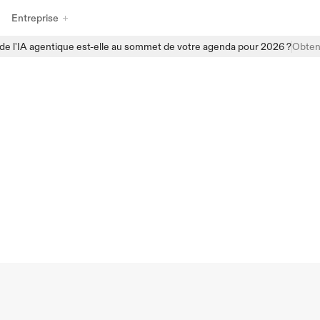
Entreprise
e l'IA agentique est-elle au sommet de votre agenda pour 2026 ?
Obtene
Découvrez la gamme complète de produits de gouvernance de l'IA 
d'Enzai, conçus pour aider les organisations à gérer, surveiller et 
faire évoluer l'IA en toute confiance. Des processus d'intégration 
structurés et des inventaires centralisés d'IA aux évaluations 
oits
automatisées et à la surveillance en temps réel, Enzai fournit les 
éléments nécessaires pour intégrer la gouvernance directement 
générative
dans les flux de travail quotidiens de l'IA, sans freiner l'innovation.