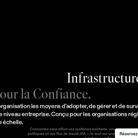
SO 27001
n
z
a
i
e
s
t
c
e
r
t
i
f
i
é
e
I
S
O
2
7
0
0
1
,
e
t
l
’
e
s
t
d
e
p
u
i
s
2
0
2
3
.
N
o
u
s
n
o
u
s
e
n
g
a
g
e
o
n
s
a
r
N
Q
A
e
t
c
o
l
l
a
b
o
r
o
n
s
é
t
r
o
i
t
e
m
e
n
t
a
v
e
c
n
o
s
p
a
r
t
e
n
a
i
r
e
s
c
o
n
s
u
l
t
a
n
t
s
e
n
e
n
f
o
r
c
e
r
e
n
c
o
n
t
i
n
u
n
o
t
r
e
p
o
s
t
u
r
e
d
e
s
é
c
u
r
i
t
é
.
RGPD
Infrastructur
our la Confiance.
rganisation les moyens d'adopter, de gérer et de survei
e niveau entreprise. Conçu pour les organisations ré
 échelle.
Connectez sans effort vos systèmes existants, vos
Réservez
politiques et vos flux de travail d'IA — le tout sur une