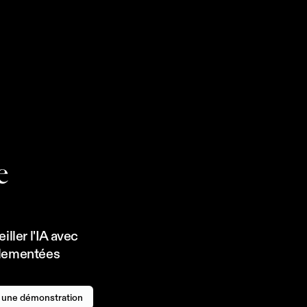
à
r
é
a
l
i
s
e
r
d
e
s
a
u
d
i
t
s
a
n
n
u
e
l
s
e
f
f
e
c
t
u
é
s
s
é
c
u
r
i
t
é
,
I
n
s
t
i
l
,
a
f
i
n
d
e
m
e
t
t
r
e
à
j
o
u
r
e
t
d
e
e
ller l'IA avec 
glementées 
 une démonstration