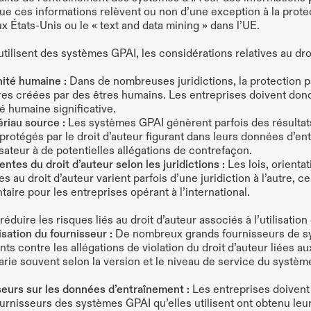
ue ces informations relèvent ou non d’une exception à la protect
aux États-Unis ou le « text and data mining » dans l’UE.
utilisent des systèmes GPAI, les considérations relatives au dr
ité humaine :
 Dans de nombreuses juridictions, la protection par
s créées par des êtres humains. Les entreprises doivent donc 
é humaine significative.
ériau source :
 Les systèmes GPAI génèrent parfois des résultat
rotégés par le droit d’auteur figurant dans leurs données d’ent
isateur à de potentielles allégations de contrefaçon.
entes du droit d’auteur selon les juridictions :
 Les lois, orienta
s au droit d’auteur varient parfois d’une juridiction à l’autre, ce
ire pour les entreprises opérant à l’international.
éduire les risques liés au droit d’auteur associés à l’utilisati
ation du fournisseur :
 De nombreux grands fournisseurs de s
ts contre les allégations de violation du droit d’auteur liées au
rie souvent selon la version et le niveau de service du système d
sseurs sur les données d’entraînement :
 Les entreprises doivent
urnisseurs des systèmes GPAI qu’elles utilisent ont obtenu leu