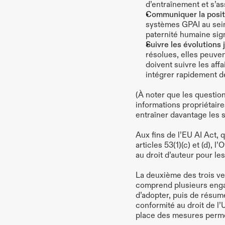
d’entraînement et s’a
Communiquer la positio
systèmes GPAI au sein 
paternité humaine sign
Suivre les évolutions j
résolues, elles peuven
doivent suivre les affa
intégrer rapidement d
(À noter que les question
informations propriétair
entraîner davantage les 
Aux fins de l’EU AI Act, 
articles 53(1)(c) et (d), 
au droit d’auteur pour le
La deuxième des trois ve
comprend plusieurs engag
d’adopter, puis de résume
conformité au droit de l’
place des mesures permett