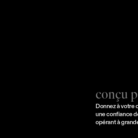
I
Conformité Intégrée Dès la 
E
Conception
p
r
conçu p
Donnez à votre o
une confiance d
opérant à grande