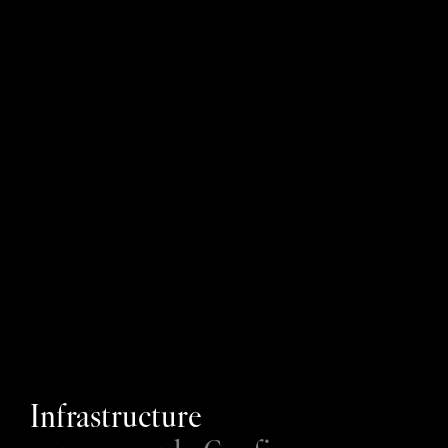
En quoi Enzai se distingue-t-il des autres outils de 
gouvernance ?
Pouvons-nous commencer si nous n'avons pas de 
processus de gouvernance de l'IA existant ?
La gouvernance de l'IA freine-t-elle l'innovation ?
Comment Enzai s'aligne-t-il avec l'évolution des 
réglementations en matière d'IA ?
Infrastructure