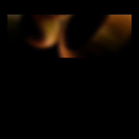
Nous vous aidons à trouver 
des réponses
Quel problème Enzai résout-il ?
E
n
z
a
i
f
o
u
r
n
i
t
u
n
e
i
n
f
r
a
s
t
r
u
c
t
u
r
e
d
e
n
i
v
e
a
u
e
n
t
r
e
p
r
i
s
e
p
o
u
r
g
é
r
e
r
l
e
s
r
i
s
q
u
e
s
e
t
l
a
c
o
n
f
o
r
m
i
t
é
d
e
l
'
I
A
.
I
l
c
r
é
e
u
n
s
y
s
t
è
m
e
c
e
n
t
r
a
l
i
s
é
o
ù
l
e
s
s
y
s
t
è
m
e
s
d
'
I
A
,
l
e
s
m
o
d
è
l
e
s
,
l
e
s
e
n
s
e
m
b
l
e
s
d
e
d
o
n
n
é
e
s
e
t
l
e
s
d
é
c
i
s
i
o
n
s
d
e
g
o
u
v
e
r
n
a
n
c
e
s
o
n
t
d
o
c
u
m
e
n
t
é
s
,
é
v
a
l
u
é
s
e
t
a
u
d
i
t
é
s
.
Pour qui Enzai est-il conçu ?