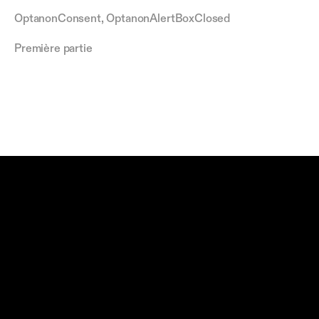
OptanonConsent, OptanonAlertBoxClosed
Première partie
Conformité Intégrée Dès la 
Conception