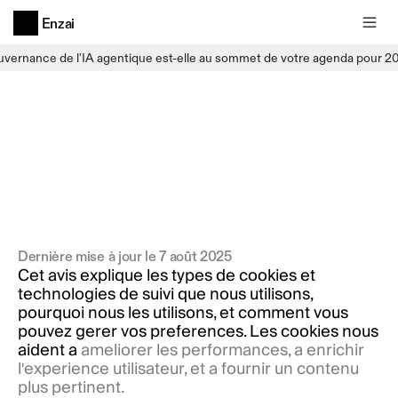
Enzai
uvernance de l'IA agentique est-elle au sommet de votre agenda pour 2
Légal
Avis sur les cookies
Comment
et
pourquoi
nous
utilisons
les
cookies
Dernière mise à jour le 7 août 2025
Cet
avis
explique
les
types
de
cookies
et
technologies
de
suivi
que
nous
utilisons,
pourquoi
nous
les
utilisons,
et
comment
vous
pouvez
gérer
vos
préférences.
Les
cookies
nous
aident
à
améliorer
les
performances,
à
enrichir
l'expérience
utilisateur,
et
à
fournir
un
contenu
plus
pertinent.