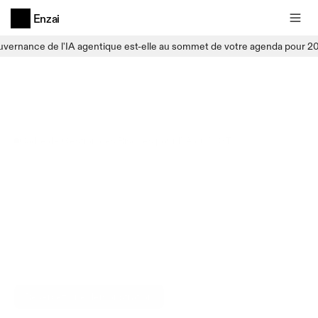
Enzai
uvernance de l'IA agentique est-elle au sommet de votre agenda pour 2
Cadre de Gestion des Risques pour l'IA du NIST
Solution
L'approvisionnement
fédéral
exige
désormais
l'alignement
avec
le
NIST
AI
RMF.
Enzai
vous
permet
de
vous
y
conformer
sans
avoir
à
tout
reconstruire.
Réservez une démonstration