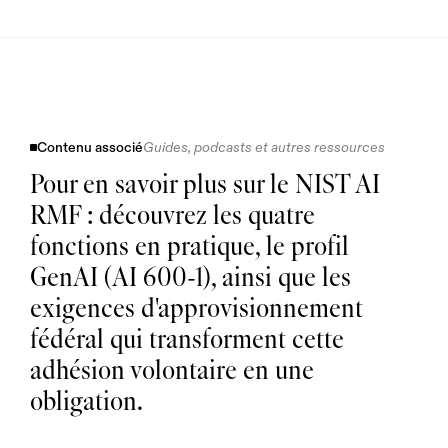
Contenu associé
Guides, podcasts et autres ressources
Pour en savoir plus sur le NIST AI 
RMF : découvrez les quatre 
L
a 
fonctions en pratique, le profil 
p
o
l
i
GenAI (AI 600-1), ainsi que les 
t
i
q
u
exigences d'approvisionnement 
e 
e
n 
m
fédéral qui transforment cette 
a
t
i
è
adhésion volontaire en une 
r
e 
d
'
obligation.
I
A 
i
n
c
l
u