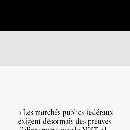
o
i
fédéraux ?
Statut de Conformité :
Non satisfait
Preuve requise :
Politique
« Les marchés publics fédéraux 
exigent désormais des preuves 