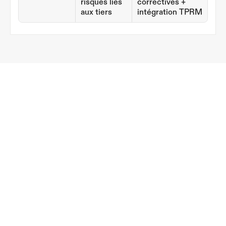
risques liés 
correctives + 
aux tiers
intégration TPRM
Pour les sous-traitants fédéraux
Preuves de niveau d'approvision
La conformité avec le NIST AI RMF 
est en passe de devenir la norme 
d'acquisition pour les fournisseurs de 
solutions d'IA du gouvernement 