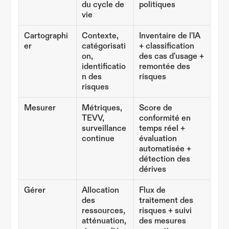
du cycle de 
politiques
vie
Cartographi
Contexte, 
Inventaire de l'IA 
er
catégorisati
+ classification 
on, 
des cas d'usage + 
identificatio
remontée des 
n des 
risques
risques
Mesurer
Métriques, 
Score de 
TEVV, 
conformité en 
surveillance 
temps réel + 
continue
évaluation 
automatisée + 
détection des 
dérives
Gérer
Allocation 
Flux de 
des 
traitement des 
ressources, 
risques + suivi 
atténuation, 
des mesures 