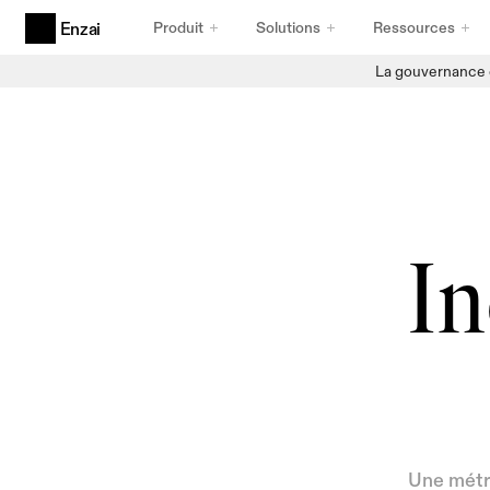
Produit
Solutions
Ressources
Enzai
La gouvernance d
Produits
Gouvernance d'IA Agentic
Conçu pour les agents
Cas d'utilisation et initiatives de l'IA
Une collecte de données à toute épreuve
Registre d'IA
Une gestion des stocks d'une fiabilité absolue
In
Cadres de Conformité
Des frameworks à toute épreuve
Une métri