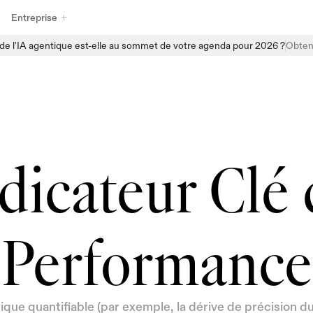
Entreprise
e l'IA agentique est-elle au sommet de votre agenda pour 2026 ?
Obtene
Découvrez la gamme complète de produits de gouvernance de l'IA 
d'Enzai, conçus pour aider les organisations à gérer, surveiller et 
faire évoluer l'IA en toute confiance. Des processus d'intégration 
structurés et des inventaires centralisés d'IA aux évaluations 
automatisées et à la surveillance en temps réel, Enzai fournit les 
éléments nécessaires pour intégrer la gouvernance directement 
dicateur Clé 
dans les flux de travail quotidiens de l'IA, sans freiner l'innovation.
Performance
que quantifiable (par exemple, la dérive de précision du