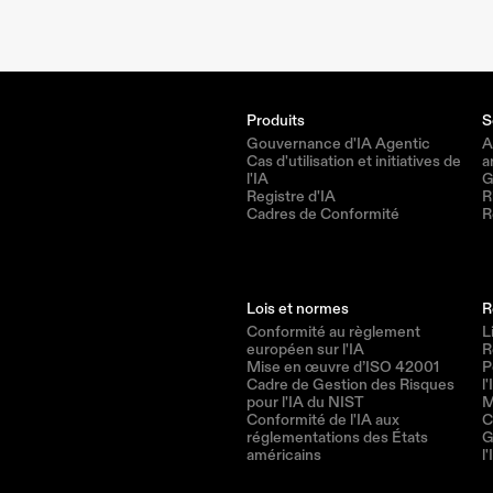
Produits
S
Gouvernance d'IA Agentic
A
Cas d'utilisation et initiatives de 
a
l'IA
G
Registre d'IA
R
Cadres de Conformité
R
Lois et normes
R
Conformité au règlement 
L
européen sur l'IA
R
Mise en œuvre d’ISO 42001
P
Cadre de Gestion des Risques 
l'
pour l'IA du NIST
M
Conformité de l'IA aux 
C
réglementations des États 
G
américains
l'