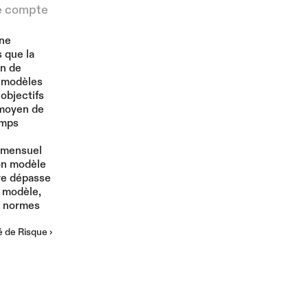
e compte 
Plus
ne 
 que la 
n de 
 modèles 
objectifs 
moyen de 
mps 
 mensuel 
on modèle 
ve dépasse 
 modèle, 
x normes 
é de Risque ›