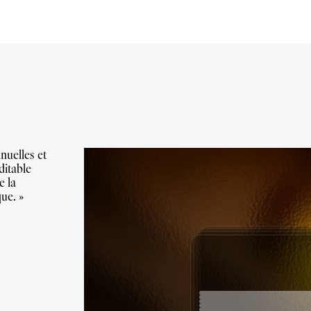
uelles et 
itable 
 la 
ue. »