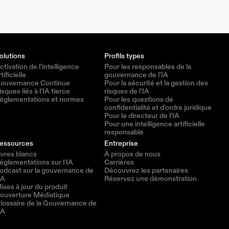
olutions
Profils types
ctivation de l'intelligence 
Pour les responsables de la 
rtificielle
gouvernance de l'IA
ouvernance Continue
Pour la sécurité et la gestion des 
isques liés à l'IA tierce
risques de l'IA
églementations et normes
Pour les questions de 
confidentialité et d'ordre juridique
Pour le directeur de l'IA
Pour une intelligence artificielle 
responsable
essources
Entreprise
ivres blancs
À propos de nous
églementations sur l'IA
Carrières
odcast sur la gouvernance de 
Découvrez les partenaires
IA
Réservez une démonstration
ises à jour du produit
ouverture Médiatique
lossaire de la Gouvernance de 
IA