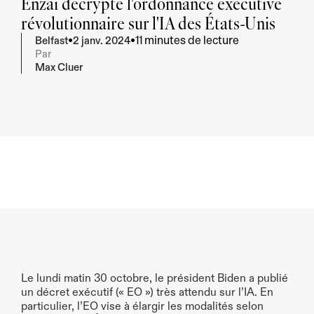
Enzai décrypte l'ordonnance exécutive 
révolutionnaire sur l'IA des États-Unis
11 minutes de lecture
•
•
Belfast
2 janv. 2024
Par
Max Cluer
Résumer
Fournissez-moi les points clés à retenir
Le lundi matin 30 octobre, le président Biden a publié 
un décret exécutif (« EO ») très attendu sur l’IA. En 
particulier, l’EO vise à élargir les modalités selon 