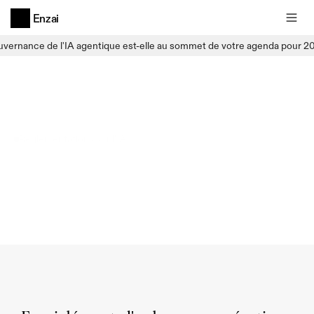
Enzai
uvernance de l'IA agentique est-elle au sommet de votre agenda pour 2
Réglementations sur l'IA
Ce
que
le
nouvel
décret
exécutif
des
États-Unis
sur
l'IA
signifie
pour
votre
entreprise