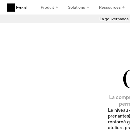
Produit
Solutions
Ressources
Enzai
La gouvernance d
Produits
Gouvernance d'IA Agentic
Conçu pour les agents
Cas d'utilisation et initiatives de l'IA
Une collecte de données à toute épreuve
Registre d'IA
Une gestion des stocks d'une fiabilité absolue
Cadres de Conformité
Des frameworks à toute épreuve
La compr
perm
Le niveau 
prenantes)
renforcé g
ateliers pr