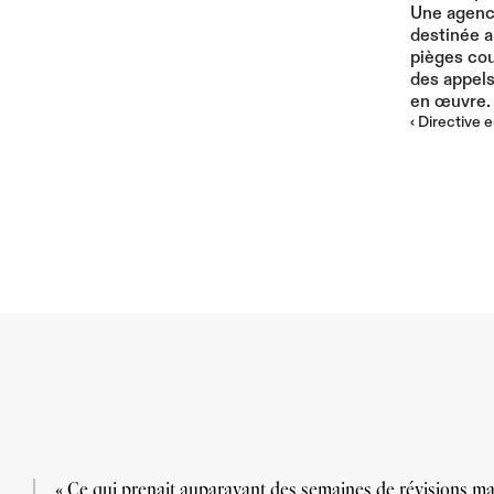
Une agence
destinée a
pièges cou
des appels
en œuvre.
‹ Directive 
« Ce qui prenait auparavant des semaines de révisions man