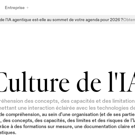
Entreprise
e l'IA agentique est-elle au sommet de votre agenda pour 2026 ?
Obtene
Découvrez la gamme complète de produits de gouvernance de l'IA 
d'Enzai, conçus pour aider les organisations à gérer, surveiller et 
faire évoluer l'IA en toute confiance. Des processus d'intégration 
structurés et des inventaires centralisés d'IA aux évaluations 
automatisées et à la surveillance en temps réel, Enzai fournit les 
éléments nécessaires pour intégrer la gouvernance directement 
Culture de l'I
dans les flux de travail quotidiens de l'IA, sans freiner l'innovation.
éhension des concepts, des capacités et des limitations 
ettant une interaction éclairée avec les technologies de 
de compréhension, au sein d’une organisation (et de ses parties
, des concepts, des capacités, des limites et des risques de l’I
râce à des formations sur mesure, une documentation claire et
atiques.