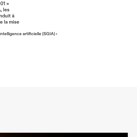
01 » 
 les 
Plus
duit à 
e la mise 
telligence artificielle (SGIA) ›