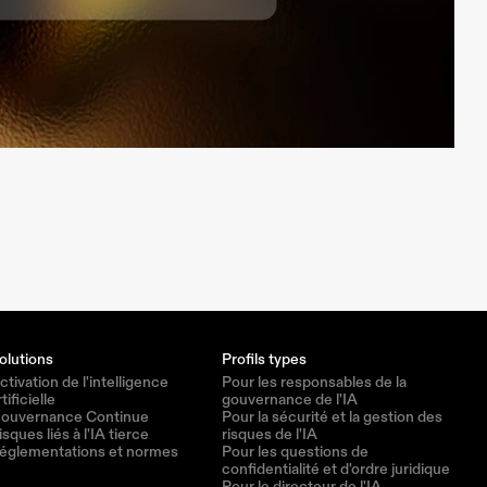
olutions
Profils types
ctivation de l'intelligence 
Pour les responsables de la 
rtificielle
gouvernance de l'IA
ouvernance Continue
Pour la sécurité et la gestion des 
isques liés à l'IA tierce
risques de l'IA
églementations et normes
Pour les questions de 
confidentialité et d'ordre juridique
Pour le directeur de l'IA