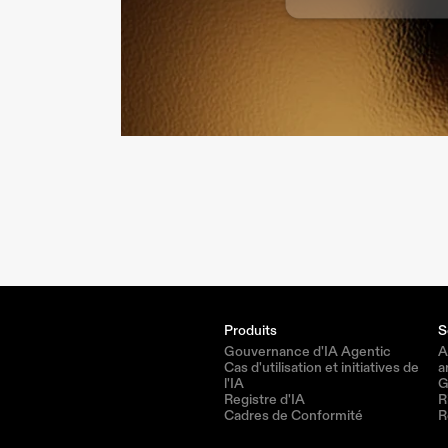
Produits
S
Gouvernance d'IA Agentic
A
Cas d'utilisation et initiatives de 
a
l'IA
G
Registre d'IA
R
Cadres de Conformité
R