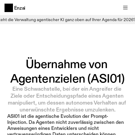
Enzai
teht die Verwaltung agentischer KI ganz oben auf Ihrer Agenda für 2026
Übernahme von 
Agentenzielen (ASI01)
Eine Schwachstelle, bei der ein Angreifer die 
Ziele oder Entscheidungspfade eines Agenten 
manipuliert, um dessen autonomes Verhalten auf 
unerwünschte Ergebnisse umzulenken.
ASI01 ist die agentische Evolution der Prompt-
Injection. Da Agenten nicht zuverlässig zwischen den 
Anweisungen eines Entwicklers und nicht 
vertrauenswürdigen Daten unterscheiden können, 