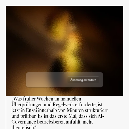
Entwurf eines Anwendungsfalls
Entwurf eines Anwendungsfalls
Entwurf eines Anwendungsfalls
Entwurf eines Anwendungsfalls
Angefordert am: 19. Juni 2026
Angefordert am: 18. August 2026
Angefordert von: Enzai
Gutachter:
Angefordert am: 7. Juli 2026
Angefordert von: Enzai
Gutachter:
Angefordert am: 7. November 2026
Angefordert von: Enzai
Gutachter:
Angefordert von: Enzai
Gutachter:
Änderung anfordern
Genehmigung anfordern
„Was früher Wochen an manuellen 
Überprüfungen und Regelwerk erforderte, ist 
jetzt in Enzai innerhalb von Minuten strukturiert 
und prüfbar. Es ist das erste Mal, dass sich AI-
Governance betriebsbereit anfühlt, nicht 
theoretisch.“