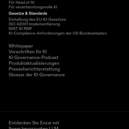
Für Head of AI
Für verantwortungsvolle KI
Gesetze & Standards
Einhaltung des EU-KI-Gesetzes
ISO 42001 Implementierung
NIST KI RMF
KI-Compliance-Anforderungen der US-Bundesstaaten
Ressourcen
Whitepaper
Vorschriften für KI
KI-Governance-Podcast
Produktaktualisierungen
Presseberichterstattung
Glossar der KI-Governance
Unternehmen
Über uns
Partner
Vereinbaren Sie eine Demo
Entdecken Sie Enzai mit 
Ihrem bevorzugten LLM