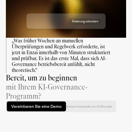
Änderung anfordern
Genehmigung anfordern
„Was früher Wochen an manuellen 
Überprüfungen und Regelwerk erforderte, ist 
jetzt in Enzai innerhalb von Minuten strukturiert 
und prüfbar. Es ist das erste Mal, dass sich AI-
Governance betriebsbereit anfühlt, nicht 
theoretisch.“
Bereit, um zu beginnen
mit Ihrem KI-Governance-
Programm?
Vereinbaren Sie eine Demo
Antwort innerhalb von 24 Stunden