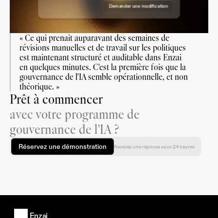
Demander une modification
Approuver la demande
« Ce qui prenait auparavant des semaines de 
révisions manuelles et de travail sur les politiques 
est maintenant structuré et auditable dans Enzai 
en quelques minutes. C'est la première fois que la 
gouvernance de l'IA semble opérationnelle, et non 
théorique. »
Prêt à commencer
avec votre programme de
gouvernance de l'IA ?
Réservez une démonstration
Recevez une réponse sous 24 heures
Enzai