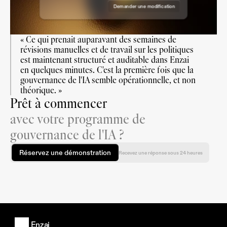
Demander une modification
Approuver la demande
« Ce qui prenait auparavant des semaines de 
révisions manuelles et de travail sur les politiques 
est maintenant structuré et auditable dans Enzai 
en quelques minutes. C'est la première fois que la 
gouvernance de l'IA semble opérationnelle, et non 
théorique. »
Prêt à commencer
avec votre programme de
gouvernance de l'IA ?
Réservez une démonstration
Recevez une réponse sous 24 heures
Enzai