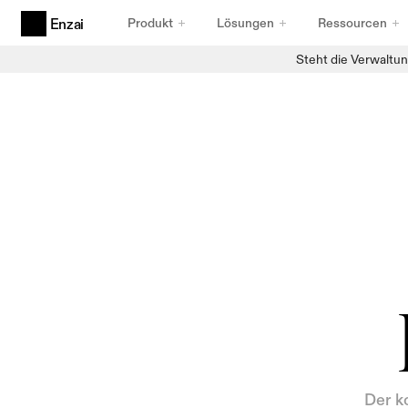
Produkt
Lösungen
Ressourcen
Enzai
Steht die Verwaltun
Produkte
Agentische KI-Governance
Für Agenten entwickelt
Anwendungsfälle und Initiativen für KI
Erfassung, die standhält
KI-Registry
Bestandsdaten, auf die Sie vertrauen können
Compliance-Rahmenwerke
Frameworks, die Bestand haben
Der k