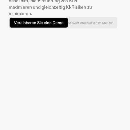
dabei hilft, die Einführung von KI zu 
maximieren und gleichzeitig KI-Risiken zu 
minimieren.
Vereinbaren Sie eine Demo
Antwort innerhalb von 24 Stunden