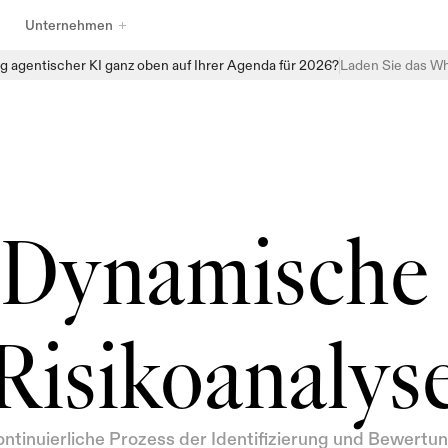
Unternehmen
g agentischer KI ganz oben auf Ihrer Agenda für 2026?
Laden Sie das Wh
Entdecken Sie das vollständige Sortiment an KI-Governance-
Produkten von Enzai, das darauf ausgelegt ist, Organisationen 
dabei zu helfen, KI mit Vertrauen zu verwalten, zu überwachen und 
zu skalieren. Von strukturierten Aufnahmen und zentralisierten KI-
Inventaren bis hin zu automatisierten Bewertungen und 
Echtzeitüberwachung bietet Enzai die Bausteine, um Governance 
Dynamische 
direkt in alltägliche KI-Workflows einzubetten — ohne die 
Innovation zu verlangsamen.
Risikoanalys
ontinuierliche Prozess der Identifizierung und Bewertun