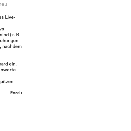
neu 
Mehr
es Live-
s 
nd (z. B. 
rohungen 
n, nachdem 
rd ein, 
nwerte 
pitzen 
Enzai ›