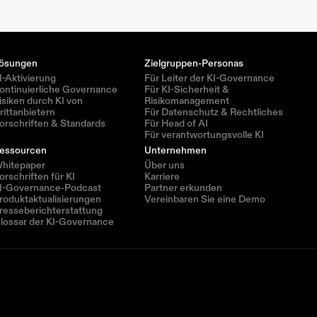
ösungen
Zielgruppen-Personas
I-Aktivierung
Für Leiter der KI-Governance
ontinuierliche Governance
Für KI-Sicherheit & 
isiken durch KI von 
Risikomanagement
rittanbietern
Für Datenschutz & Rechtliches
orschriften & Standards
Für Head of AI
Für verantwortungsvolle KI
essourcen
Unternehmen
hitepaper
Über uns
orschriften für KI
Karriere
I-Governance-Podcast
Partner erkunden
roduktaktualisierungen
Vereinbaren Sie eine Demo
resseberichterstattung
lossar der KI-Governance