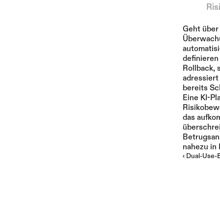
Ris
Geht über 
Überwachun
automatisi
definieren
Rollback, 
adressiert
bereits Sc
Eine KI-Pl
Risikobewe
das aufko
überschrei
Betrugsana
nahezu in 
‹ Dual-Use-