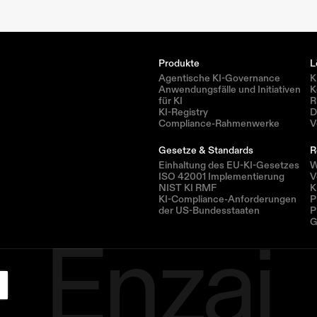
Produkte
L
Agentische KI-Governance
K
Anwendungsfälle und Initiativen 
K
für KI
R
KI-Registry
D
Compliance-Rahmenwerke
V
Gesetze & Standards
R
Einhaltung des EU-KI-Gesetzes
W
ISO 42001 Implementierung
V
NIST KI RMF
K
KI-Compliance-Anforderungen 
P
Enzai
der US-Bundesstaaten
P
G