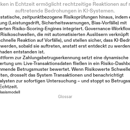
iken in Echtzeit ermöglicht rechtzeitige Reaktionen auf 
auftretende Bedrohungen in KI-Systemen.
statische, zeitpunktbezogene Risikoprüfungen hinaus, indem 
g (Leistungsdrift, Sicherheitswarnungen, Bias-Vorfälle) mit 
erten Risiko-Scoring-Engines integriert. Governance-Workflow
 Risikoschwellen, die mit automatisierten Auslösern verknüpft si
schnelle Reaktion auf Vorfälle), und stellen sicher, dass KI-Bed
 werden, sobald sie auftreten, anstatt erst entdeckt zu werde
haden entstanden ist.
attform zur Zahlungsbetrugserkennung setzt eine dynamische 
rtung um: Live-Transaktionsdaten fließen in ein Risiko-Dashboa
mmende Betrugsmuster bewertet. Wenn Risikowerte Schwelle
ten, drosselt das System Transaktionen und benachrichtigt 
lysten zur sofortigen Untersuchung – und stoppt so Betrugss
Echtzeit.
Basismodell
Glossar