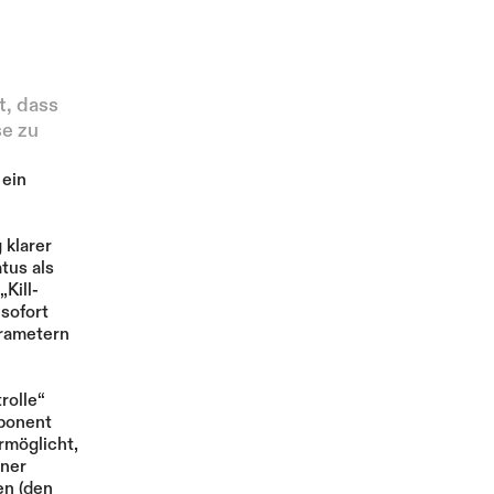
Mehr
, dass 
e zu 
ein 
klarer 
tus als 
Kill-
ofort 
rametern 
olle“ 
ponent 
möglicht, 
ner 
n (den 