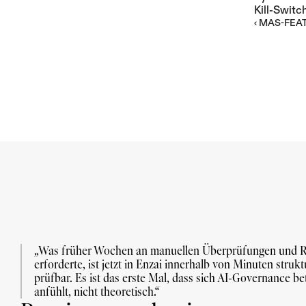
Kill-Switch
‹ MAS-FEAT-
„Was früher Wochen an manuellen Überprüfungen und R
erforderte, ist jetzt in Enzai innerhalb von Minuten struktu
prüfbar. Es ist das erste Mal, dass sich AI-Governance bet
anfühlt, nicht theoretisch.“