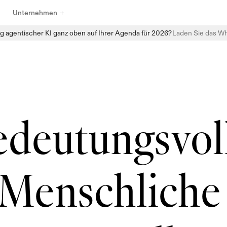
Unternehmen
g agentischer KI ganz oben auf Ihrer Agenda für 2026?
Laden Sie das Wh
Entdecken Sie das vollständige Sortiment an KI-Governance-
Produkten von Enzai, das darauf ausgelegt ist, Organisationen 
dabei zu helfen, KI mit Vertrauen zu verwalten, zu überwachen und 
zu skalieren. Von strukturierten Aufnahmen und zentralisierten KI-
Inventaren bis hin zu automatisierten Bewertungen und 
Echtzeitüberwachung bietet Enzai die Bausteine, um Governance 
deutungsvoll
direkt in alltägliche KI-Workflows einzubetten — ohne die 
Innovation zu verlangsamen.
Menschliche 