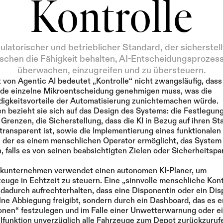
Kontrolle
ulatorischer und betrieblicher Standard, der sicherstellt
chen die Fähigkeit behalten, AI-Entscheidungsprozess
überwachen, einzugreifen und zu übersteuern.
 von Agentic AI bedeutet „Kontrolle“ nicht zwangsläufig, dass 
de einzelne Mikroentscheidung genehmigen muss, was die 
igkeitsvorteile der Automatisierung zunichtemachen würde. 
n bezieht sie sich auf das Design des Systems: die Festlegung 
 Grenzen, die Sicherstellung, dass die KI in Bezug auf ihren Sta
ransparent ist, sowie die Implementierung eines funktionalen „
 der es einem menschlichen Operator ermöglicht, das System s
, falls es von seinen beabsichtigten Zielen oder Sicherheitspa
tikunternehmen verwendet einen autonomen KI-Planer, um 
zeuge in Echtzeit zu steuern. Eine „sinnvolle menschliche Kontr
 dadurch aufrechterhalten, dass eine Disponentin oder ein Dis
lne Abbiegung freigibt, sondern durch ein Dashboard, das es er
nen“ festzulegen und im Falle einer Unwetterwarnung oder ei
funktion unverzüglich alle Fahrzeuge zum Depot zurückzurufe