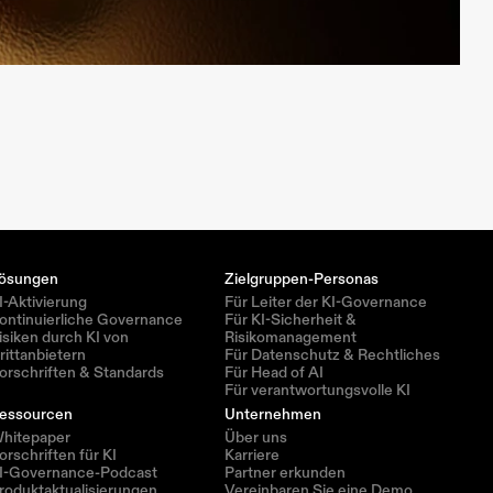
ösungen
Zielgruppen-Personas
I-Aktivierung
Für Leiter der KI-Governance
ontinuierliche Governance
Für KI-Sicherheit & 
isiken durch KI von 
Risikomanagement
rittanbietern
Für Datenschutz & Rechtliches
orschriften & Standards
Für Head of AI
Für verantwortungsvolle KI
essourcen
Unternehmen
hitepaper
Über uns
orschriften für KI
Karriere
I-Governance-Podcast
Partner erkunden
roduktaktualisierungen
Vereinbaren Sie eine Demo