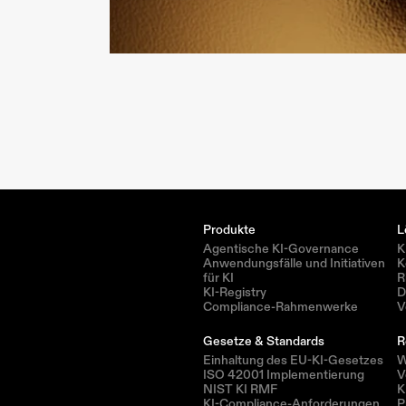
Produkte
L
Agentische KI-Governance
K
Anwendungsfälle und Initiativen 
K
für KI
R
KI-Registry
D
Compliance-Rahmenwerke
V
Gesetze & Standards
R
Einhaltung des EU-KI-Gesetzes
W
ISO 42001 Implementierung
V
NIST KI RMF
K
KI-Compliance-Anforderungen 
P