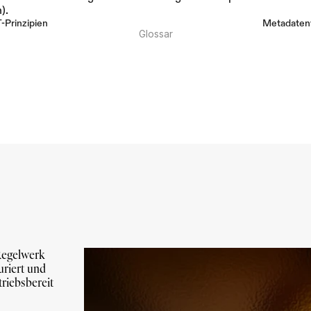
).
Prinzipien
Metadatenv
Glossar
egelwerk 
riert und 
riebsbereit 