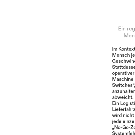
Ein reg
Mens
Im Kontext
Mensch je
Geschwind
Stattdesse
operativer
Maschine t
Switches“,
anzuhalten
abweicht.
Ein Logis
Lieferfahr
wird nicht
jede einze
„No-Go-Zo
Systemfehl