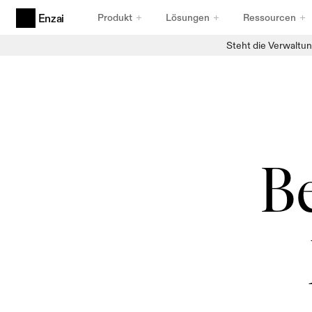
Produkt
Lösungen
Ressourcen
Enzai
Steht die Verwaltun
Produkte
Agentische KI-Governance
Für Agenten entwickelt
Anwendungsfälle und Initiativen für KI
Erfassung, die standhält
KI-Registry
Bestandsdaten, auf die Sie vertrauen können
Be
Compliance-Rahmenwerke
Frameworks, die Bestand haben