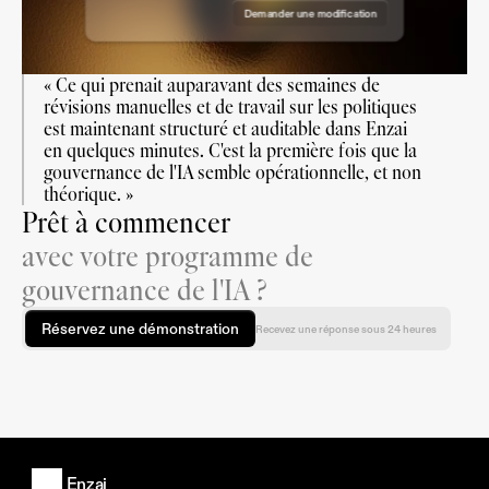
Demander une modification
Approuver la demande
« Ce qui prenait auparavant des semaines de 
révisions manuelles et de travail sur les politiques 
est maintenant structuré et auditable dans Enzai 
en quelques minutes. C'est la première fois que la 
gouvernance de l'IA semble opérationnelle, et non 
théorique. »
Prêt à commencer
avec votre programme de
gouvernance de l'IA ?
Réservez une démonstration
Recevez une réponse sous 24 heures
Enzai