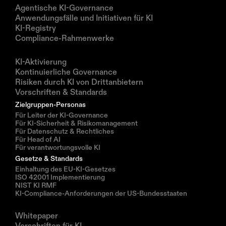
Produkte
Agentische KI-Governance
Anwendungsfälle und Initiativen für KI
KI-Registry
Compliance-Rahmenwerke
Lösungen
KI-Aktivierung
Kontinuierliche Governance
Risiken durch KI von Drittanbietern
Vorschriften & Standards
Zielgruppen-Personas
Für Leiter der KI-Governance
Für KI-Sicherheit & Risikomanagement
Für Datenschutz & Rechtliches
Für Head of AI
Für verantwortungsvolle KI
Gesetze & Standards
Einhaltung des EU-KI-Gesetzes
ISO 42001 Implementierung
NIST KI RMF
KI-Compliance-Anforderungen der US-Bundesstaaten
Ressourcen
Whitepaper
Vorschriften für KI