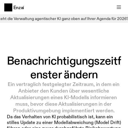
Enzai
teht die Verwaltung agentischer KI ganz oben auf Ihrer Agenda für 2026
Benachrichtigungszeitf
enster ändern
Ein vertraglich festgelegter Zeitraum, in dem ein 
Anbieter den Kunden über wesentliche 
Aktualisierungen eines KI-Modells informieren 
muss, bevor diese Aktualisierungen in der 
Produktivumgebung implementiert werden.
Da das Verhalten von KI probabilistisch ist, kann ein 
stilles Update zu einer Modellabweichung (Model Drift) 