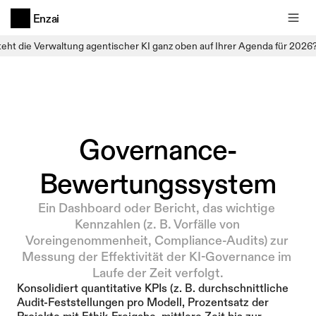
Enzai
teht die Verwaltung agentischer KI ganz oben auf Ihrer Agenda für 2026
Governance-
Bewertungssystem
Ein Dashboard oder Bericht, das wichtige 
Kennzahlen (z. B. Vorfälle von 
Voreingenommenheit, Compliance-Audits) zur 
Messung der Effektivität der KI-Governance im 
Laufe der Zeit verfolgt.
Konsolidiert quantitative KPIs (z. B. durchschnittliche 
Audit-Feststellungen pro Modell, Prozentsatz der 