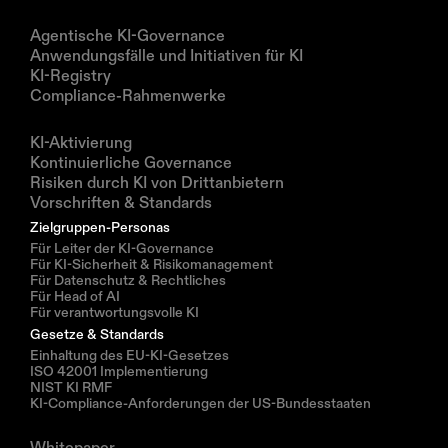
Produkte
Agentische KI-Governance
Anwendungsfälle und Initiativen für KI
KI-Registry
Compliance-Rahmenwerke
Lösungen
KI-Aktivierung
Kontinuierliche Governance
Risiken durch KI von Drittanbietern
Vorschriften & Standards
Zielgruppen-Personas
Für Leiter der KI-Governance
Für KI-Sicherheit & Risikomanagement
Für Datenschutz & Rechtliches
Für Head of AI
Für verantwortungsvolle KI
Gesetze & Standards
Einhaltung des EU-KI-Gesetzes
ISO 42001 Implementierung
NIST KI RMF
KI-Compliance-Anforderungen der US-Bundesstaaten
Ressourcen
Whitepaper