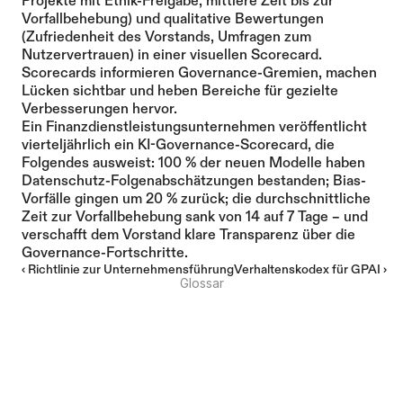
Projekte mit Ethik-Freigabe, mittlere Zeit bis zur 
Vorfallbehebung) und qualitative Bewertungen 
(Zufriedenheit des Vorstands, Umfragen zum 
Nutzervertrauen) in einer visuellen Scorecard. 
Scorecards informieren Governance-Gremien, machen 
Lücken sichtbar und heben Bereiche für gezielte 
Verbesserungen hervor.
Ein Finanzdienstleistungsunternehmen veröffentlicht 
vierteljährlich ein KI-Governance-Scorecard, die 
Folgendes ausweist: 100 % der neuen Modelle haben 
Datenschutz-Folgenabschätzungen bestanden; Bias-
Vorfälle gingen um 20 % zurück; die durchschnittliche 
Zeit zur Vorfallbehebung sank von 14 auf 7 Tage – und 
verschafft dem Vorstand klare Transparenz über die 
Governance-Fortschritte.
‹ Richtlinie zur Unternehmensführung
Verhaltenskodex für GPAI ›
Glossar