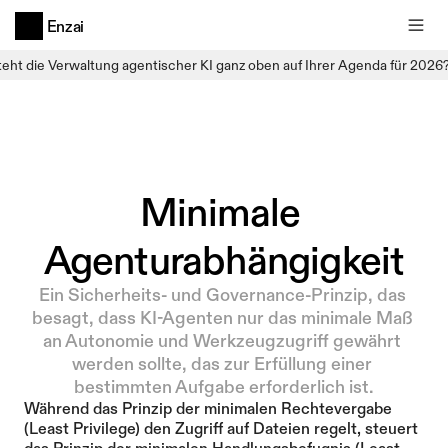
Enzai
teht die Verwaltung agentischer KI ganz oben auf Ihrer Agenda für 2026
Minimale 
Agenturabhängigkeit
Ein Sicherheits- und Governance-Prinzip, das 
besagt, dass KI-Agenten nur das minimale Maß 
an Autonomie und Werkzeugzugriff gewährt 
werden sollte, das zur Erfüllung einer 
bestimmten Aufgabe erforderlich ist.
Während das Prinzip der minimalen Rechtevergabe 
(Least Privilege) den Zugriff auf Dateien regelt, steuert 