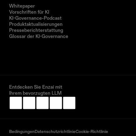
Ressourcen
Whitepaper
Vorschriften für KI
KI-Governance-Podcast
Produktaktualisierungen
Presseberichterstattung
Glossar der KI-Governance
Unternehmen
Über uns
Partner
Vereinbaren Sie eine Demo
Entdecken Sie Enzai mit 
Ihrem bevorzugten LLM
Bedingungen
Datenschutzrichtlinie
Cookie-Richtlinie