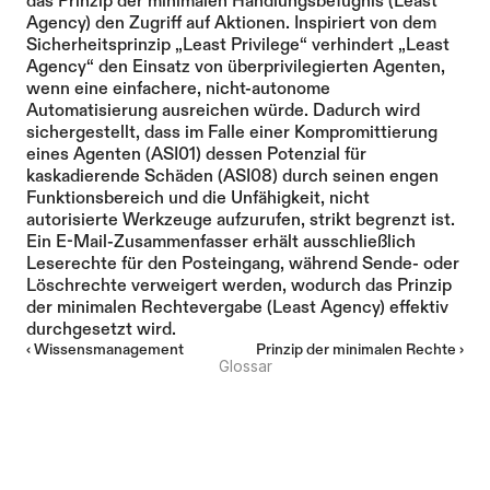
das Prinzip der minimalen Handlungsbefugnis (Least 
Agency) den Zugriff auf Aktionen. Inspiriert von dem 
Sicherheitsprinzip „Least Privilege“ verhindert „Least 
Agency“ den Einsatz von überprivilegierten Agenten, 
wenn eine einfachere, nicht-autonome 
Automatisierung ausreichen würde. Dadurch wird 
sichergestellt, dass im Falle einer Kompromittierung 
eines Agenten (ASI01) dessen Potenzial für 
kaskadierende Schäden (ASI08) durch seinen engen 
Funktionsbereich und die Unfähigkeit, nicht 
autorisierte Werkzeuge aufzurufen, strikt begrenzt ist.
Ein E-Mail-Zusammenfasser erhält ausschließlich 
Leserechte für den Posteingang, während Sende- oder 
Löschrechte verweigert werden, wodurch das Prinzip 
der minimalen Rechtevergabe (Least Agency) effektiv 
durchgesetzt wird.
‹ Wissensmanagement
Prinzip der minimalen Rechte ›
Glossar