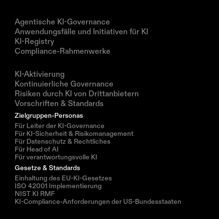
Produkte
Agentische KI-Governance
Anwendungsfälle und Initiativen für KI
KI-Registry
Compliance-Rahmenwerke
Lösungen
KI-Aktivierung
Kontinuierliche Governance
Risiken durch KI von Drittanbietern
Vorschriften & Standards
Zielgruppen-Personas
Für Leiter der KI-Governance
Für KI-Sicherheit & Risikomanagement
Für Datenschutz & Rechtliches
Für Head of AI
Für verantwortungsvolle KI
Gesetze & Standards
Einhaltung des EU-KI-Gesetzes
ISO 42001 Implementierung
NIST KI RMF
KI-Compliance-Anforderungen der US-Bundesstaaten
Ressourcen