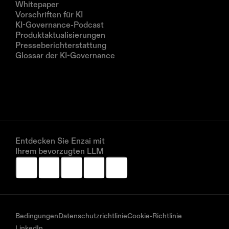
Whitepaper
Vorschriften für KI
KI-Governance-Podcast
Produktaktualisierungen
Presseberichterstattung
Glossar der KI-Governance
Unternehmen
Über uns
Partner
Vereinbaren Sie eine Demo
Entdecken Sie Enzai mit 
Ihrem bevorzugten LLM
Bedingungen
Datenschutzrichtlinie
Cookie-Richtlinie
LinkedIn