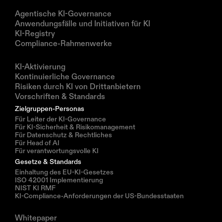
Produkte
Agentische KI-Governance
Anwendungsfälle und Initiativen für KI
KI-Registry
Compliance-Rahmenwerke
Lösungen
KI-Aktivierung
Kontinuierliche Governance
Risiken durch KI von Drittanbietern
Vorschriften & Standards
Zielgruppen-Personas
Für Leiter der KI-Governance
Für KI-Sicherheit & Risikomanagement
Für Datenschutz & Rechtliches
Für Head of AI
Für verantwortungsvolle KI
Gesetze & Standards
Einhaltung des EU-KI-Gesetzes
ISO 42001 Implementierung
NIST KI RMF
KI-Compliance-Anforderungen der US-Bundesstaaten
Ressourcen
Whitepaper