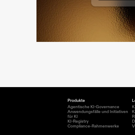
Produkte
L
Agentische KI-Governance
K
Anwendungsfälle und Initiativen 
K
für KI
R
KI-Registry
D
Compliance-Rahmenwerke
V