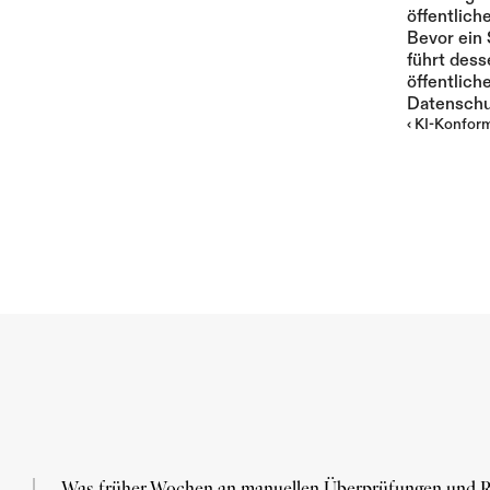
öffentlich
Bevor ein
führt dess
öffentlich
Datenschu
‹ KI-Konform
„Was früher Wochen an manuellen Überprüfungen und R