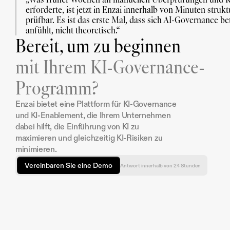
erforderte, ist jetzt in Enzai innerhalb von Minuten struktu
prüfbar. Es ist das erste Mal, dass sich AI-Governance bet
anfühlt, nicht theoretisch.“
Bereit, um zu beginnen
mit Ihrem KI-Governance-
Programm?
Enzai bietet eine Plattform für KI-Governance 
und KI-Enablement, die Ihrem Unternehmen 
dabei hilft, die Einführung von KI zu 
maximieren und gleichzeitig KI-Risiken zu 
minimieren.
Vereinbaren Sie eine Demo
Antwort innerhalb von 24 Stunden