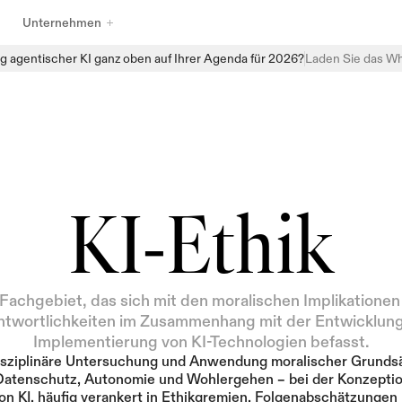
Unternehmen
g agentischer KI ganz oben auf Ihrer Agenda für 2026?
Laden Sie das Wh
Entdecken Sie das vollständige Sortiment an KI-Governance-
Produkten von Enzai, das darauf ausgelegt ist, Organisationen 
dabei zu helfen, KI mit Vertrauen zu verwalten, zu überwachen und 
zu skalieren. Von strukturierten Aufnahmen und zentralisierten KI-
Inventaren bis hin zu automatisierten Bewertungen und 
Echtzeitüberwachung bietet Enzai die Bausteine, um Governance 
direkt in alltägliche KI-Workflows einzubetten — ohne die 
KI-Ethik
Innovation zu verlangsamen.
Fachgebiet, das sich mit den moralischen Implikationen
ntwortlichkeiten im Zusammenhang mit der Entwicklung
Implementierung von KI-Technologien befasst.
disziplinäre Untersuchung und Anwendung moralischer Grundsä
 Datenschutz, Autonomie und Wohlergehen – bei der Konzeptio
n KI, häufig verankert in Ethikgremien, Folgenabschätzungen 