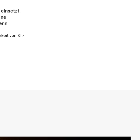
insetzt, 
Mehr
ne 
enn 
rkeit von KI ›