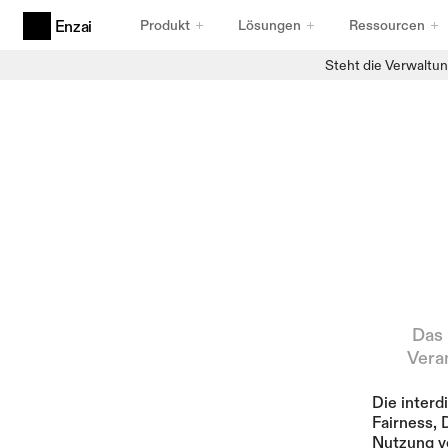
Produkt
Lösungen
Ressourcen
Enzai
Steht die Verwaltun
Produkte
Agentische KI-Governance
Für Agenten entwickelt
Anwendungsfälle und Initiativen für KI
Erfassung, die standhält
KI-Registry
Bestandsdaten, auf die Sie vertrauen können
Compliance-Rahmenwerke
Frameworks, die Bestand haben
Das 
Vera
Die inter
Fairness,
Nutzung vo