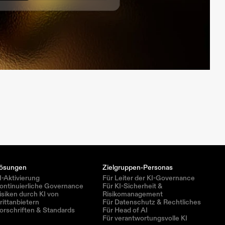
ösungen
Zielgruppen-Personas
I-Aktivierung
Für Leiter der KI-Governance
ontinuierliche Governance
Für KI-Sicherheit & 
isiken durch KI von 
Risikomanagement
rittanbietern
Für Datenschutz & Rechtliches
orschriften & Standards
Für Head of AI
Für verantwortungsvolle KI