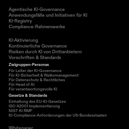
Produkte
Agentische KI-Governance
Anwendungsfälle und Initiativen für KI
KI-Registry
Compliance-Rahmenwerke
Lösungen
KI-Aktivierung
Kontinuierliche Governance
Risiken durch KI von Drittanbietern
Vorschriften & Standards
Zielgruppen-Personas
Für Leiter der KI-Governance
Für KI-Sicherheit & Risikomanagement
Für Datenschutz & Rechtliches
Für Head of AI
Für verantwortungsvolle KI
Gesetze & Standards
Einhaltung des EU-KI-Gesetzes
ISO 42001 Implementierung
NIST KI RMF
KI-Compliance-Anforderungen der US-Bundesstaaten
Ressourcen
Whitepaper