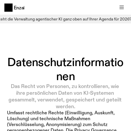
Enzai
teht die Verwaltung agentischer KI ganz oben auf Ihrer Agenda für 2026
Datenschutzinformatio
nen
Das Recht von Personen, zu kontrollieren, wie 
ihre persönlichen Daten von KI-Systemen 
gesammelt, verwendet, gespeichert und geteilt 
werden.
Umfasst rechtliche Rechte (Einwilligung, Auskunft, 
Löschung) und technische Maßnahmen 
(Verschlüsselung, Anonymisierung) zum Schutz 
personenbezogener Daten. Die Privacy Governance 