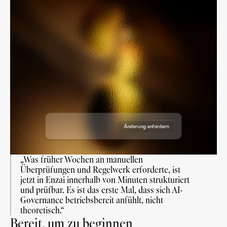
Entwurf eines Anwendungsfalls
Entwurf eines Anwendungsfalls
Entwurf eines Anwendungsfalls
Entwurf eines Anwendungsfalls
Angefordert am: 19. Juni 2026
Angefordert am: 18. August 2026
Angefordert von: Enzai
Gutachter:
Angefordert am: 7. Juli 2026
Angefordert von: Enzai
Gutachter:
Angefordert am: 7. November 2026
Angefordert von: Enzai
Gutachter:
Angefordert von: Enzai
Gutachter:
Änderung anfordern
Genehmigung anfordern
„Was früher Wochen an manuellen 
Überprüfungen und Regelwerk erforderte, ist 
jetzt in Enzai innerhalb von Minuten strukturiert 
und prüfbar. Es ist das erste Mal, dass sich AI-
Governance betriebsbereit anfühlt, nicht 
theoretisch.“
Bereit, um zu beginnen