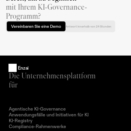
mit Ihrem KI-Governance-
Programm?
Vereinbaren Sie eine Demo
Antwort innerhalb von 24 Stunden
Enzai
Die Unternehmensplattform 
für
Produkte
Agentische KI-Governance
Anwendungsfälle und Initiativen für KI
KI-Registry
Compliance-Rahmenwerke