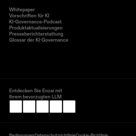
Ressourcen
Whitepaper
Vorschriften für KI
KI-Governance-Podcast
Produktaktualisierungen
Presseberichterstattung
Glossar der KI-Governance
Unternehmen
Über uns
Partner
Vereinbaren Sie eine Demo
Entdecken Sie Enzai mit 
Ihrem bevorzugten LLM
Bedingungen
Datenschutzrichtlinie
Cookie-Richtlinie