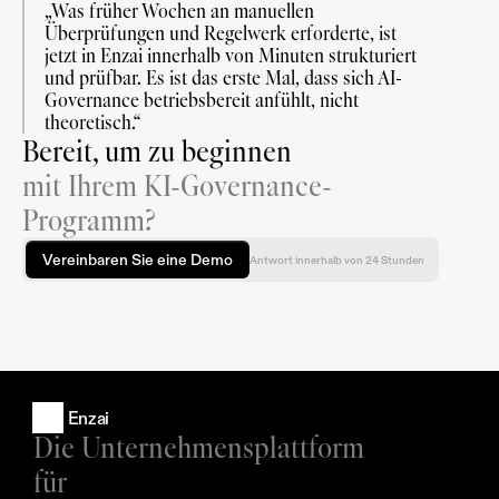
„Was früher Wochen an manuellen 
Überprüfungen und Regelwerk erforderte, ist 
jetzt in Enzai innerhalb von Minuten strukturiert 
und prüfbar. Es ist das erste Mal, dass sich AI-
Governance betriebsbereit anfühlt, nicht 
theoretisch.“
Bereit, um zu beginnen
mit Ihrem KI-Governance-
Programm?
Vereinbaren Sie eine Demo
Antwort innerhalb von 24 Stunden
Enzai
Die Unternehmensplattform 
für