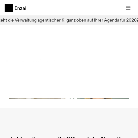
Enzai
teht die Verwaltung agentischer KI ganz oben auf Ihrer Agenda für 2026
KI-Governance-Podcast
AI
Governance
Podcast
-
IAPP
Zentrum
für
KI-Governance
mit
Ashley
Casovan