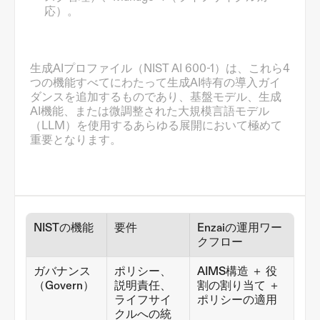
応）。
生成AIプロファイル（NIST AI 600-1）は、これら4
つの機能すべてにわたって生成AI特有の導入ガイ
ダンスを追加するものであり、基盤モデル、生成
AI機能、または微調整された大規模言語モデル
（LLM）を使用するあらゆる展開において極めて
重要となります。
NISTの機能
要件
Enzaiの運用ワー
クフロー
ガバナンス
ポリシー、
AIMS構造 ＋ 役
（Govern）
説明責任、
割の割り当て ＋ 
ライフサイ
ポリシーの適用
クルへの統