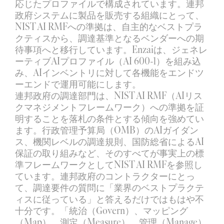
応じたプロファイルで構成されています。連邦
政府システムに製品を販売する組織にとって、
NIST AI RMFへの準拠は、自主的なベストプラ
クティスから、調達基準となるベンダーへの期
待事項へと移行しています。Enzaiは、ジェネレ
ーティブAIプロファイル（AI 600-1）を組み込
み、AIインベントリに対して各機能をエンドツ
ーエンドで運用可能にします。
連邦政府の調達部門は、NIST AI RMF（AIリス
クマネジメントフレームワーク）への準拠を証
明することを落札の条件とする傾向を強めてい
ます。行政管理予算局（OMB）のAIガイダン
ス、機関レベルの調達規則、国防総省によるAI
保証の取り組みなど、そのすべてが事実上の標
準フレームワークとしてNIST AI RMFを参照し
ています。連邦政府のコントラクターにとっ
て、調達要件の質問に「業界のベストプラクテ
ィスに従っている」と答えるだけではもはや不
十分です。「統治（Govern）、マッピング
（Map）、測定（Measure）、管理（Manage）