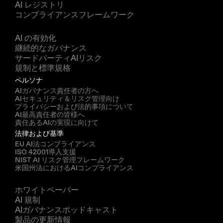
AI レジストリ
コンプライアンスフレームワーク
ソリューション
AI の有効化
継続的なガバナンス
サードパーティAIリスク
規制と標準規格
ペルソナ
AIガバナンス責任者の方へ
AIセキュリティ＆リスク管理向け
プライバシーおよび法的事項について
AI最高責任者の皆様へ
責任あるAIの実現に向けて
法律および基準
EU AI法コンプライアンス
ISO 42001導入支援
NIST AI リスク管理フレームワーク
米国州法におけるAIコンプライアンス
リソース
ホワイトペーパー
AI 規制
AIガバナンスポッドキャスト
製品の更新情報