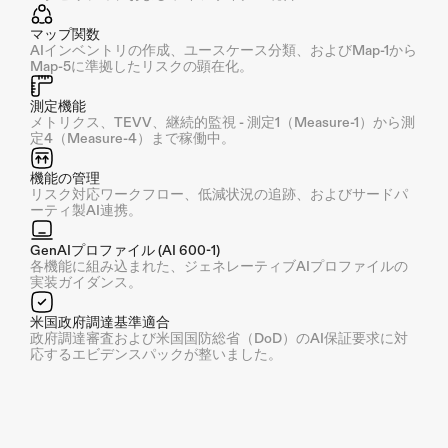
マップ関数
AIインベントリの作成、ユースケース分類、およびMap-1から
Map-5に準拠したリスクの顕在化。
測定機能
メトリクス、TEVV、継続的監視 - 測定1（Measure-1）から測
定4（Measure-4）まで稼働中。
機能の管理
リスク対応ワークフロー、低減状況の追跡、およびサードパ
ーティ製AI連携。
GenAIプロファイル (AI 600-1)
各機能に組み込まれた、ジェネレーティブAIプロファイルの
実装ガイダンス。
米国政府調達基準適合
政府調達審査および米国国防総省（DoD）のAI保証要求に対
応するエビデンスパックが整いました。