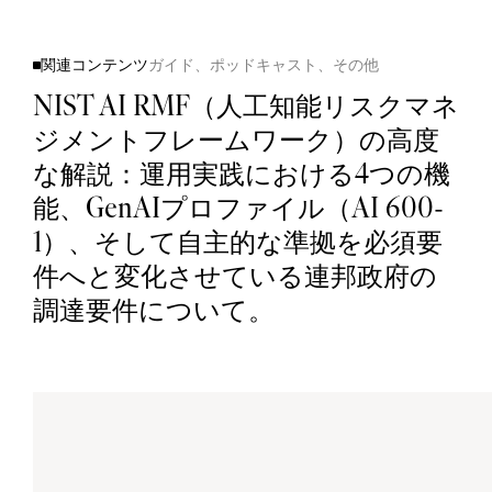
関連コンテンツ
ガイド、ポッドキャスト、その他
NIST AI RMF（人工知能リスクマネ
ジメントフレームワーク）の高度
A
I
シ
ス
テ
な解説：運用実践における4つの機
ム
あ
ら
ゆ
る
能、GenAIプロファイル（AI 600-
A
I
シ
ス
テ
1）、そして自主的な準拠を必須要
ム
を
一
つ
の
件へと変化させている連邦政府の
プ
ラ
ッ
ト
フ
調達要件について。
ォ
ー
ム
で
管
理
し
ま
す