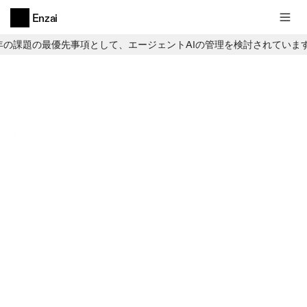
Enzai
6年の課題の最優先事項として、エージェントAIの管理を検討されていま
NIST AI リスク管理フレームワーク
ソリューション
米国連邦政府の調達基準において、
NIST
AI
RMFへの準拠が求められるようにな
りました。Enzaiを導入すれば、シス
テムを再構築することなく、この基
準を満たすことができます。