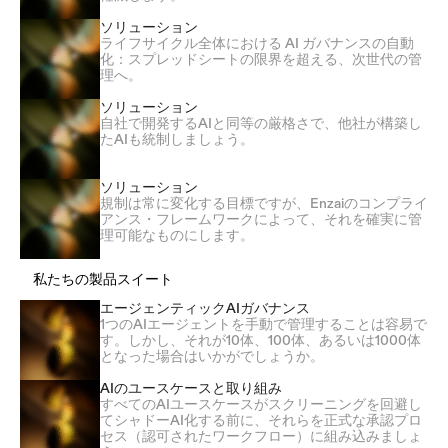
ソリューション
ライフサイクル全体における AI ガバナンスの自動
化：スプレッドシートの限界を超える、次世代の管
理へ。
ソリューション
自社で開発するAIと同等の厳格さで、他社が構築し
たAIも統制しましょう。
ソリューション
規制は常に変化する目標ですが、Enzaiのコンプライ
アンス・フレームワークによって、それを確実に管
理可能なものにします。
私たちの製品スイート
エージェンティックAIガバナンス
1つのAIエージェントを手動で管理することは容易で
す。しかし、それが10体、100体、あるいは1000体
となった場合はいかがでしょうか。
AIのユースケースと取り組み
すべてのAIユースケースがスクリーニングを回避し
てシャドーAI化する前に、それらを正式な承認プロ
セス（認可されたワークフロー）に組み込みましょ