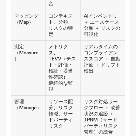
合
マッピング
コンテキス
AIインベントリ 
（Map）
ト、分類、
＋ ユースケース
リスクの特
分類 ＋ リスクの
定
可視化
測定
メトリク
リアルタイムの
（Measure
ス、
コンプライアン
）
TEVV（テス
ススコア ＋ 自動
ト・評価・
評価 ＋ ドリフト
検証・妥当
検出
性確認）、
継続的な監
視
管理
リソース配
リスク対処ワー
（Manage）
分、リスク
クフロー ＋ 改善
軽減、サー
状況の追跡 ＋ 
ドパーティ
TPRM（サード
リスク
パーティリスク
管理）の統合