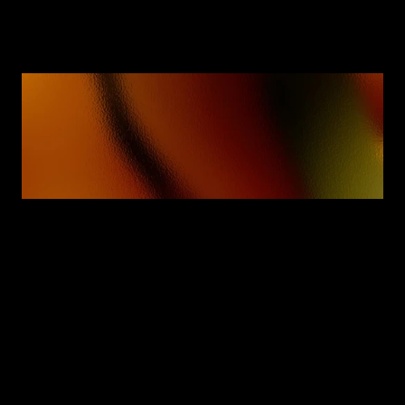
私たちは、お客様が答えを
見つけるお手伝いをします
NISTのAIリスクマネジメントフレームワーク（AI 
RMF）は、連邦政府の契約業者に対して義務付けら
れていますか？
N
I
S
T
A
I
R
M
F
（
人
工
知
能
リ
ス
ク
マ
ネ
ジ
メ
ン
ト
フ
レ
ー
ム
ワ
ー
ク
）
自
体
は
任
意
で
す
。
し
か
し
、
米
国
の
連
邦
調
達
チ
ー
ム
は
、
特
に
行
政
管
理
予
算
局
（
O
M
B
）
の
A
I
に
関
す
る
ガ
イ
ダ
ン
ス
や
各
機
関
の
調
達