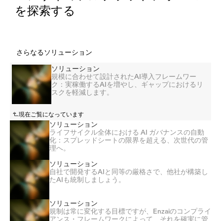
を探索する
さらなるソリューション
ソリューション
規模に合わせて設計されたAI導入フレームワー
ク：実稼働するAIを増やし、ギャップにおけるリ
スクを軽減します。
現在ご覧になっています
ソリューション
ライフサイクル全体における AI ガバナンスの自動
化：スプレッドシートの限界を超える、次世代の管
理へ。
ソリューション
自社で開発するAIと同等の厳格さで、他社が構築し
たAIも統制しましょう。
ソリューション
規制は常に変化する目標ですが、Enzaiのコンプライ
アンス・フレームワークによって、それを確実に管