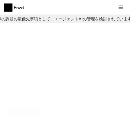
Enzai
6年の課題の最優先事項として、エージェントAIの管理を検討されていま
サードパーティ製AIを検索中です...
サードパーティ製AIを検索中です...
すべて
エージェンティック
AI の有効化
ソリューション
規模に合わせて設計されたAI導入フ
レームワーク：実稼働するAIを増や
し、ギャップにおけるリスクを軽減
します。
カスタマーサポートボット
自動化されたユーザーサポートとチケット処
理
デモを予約する