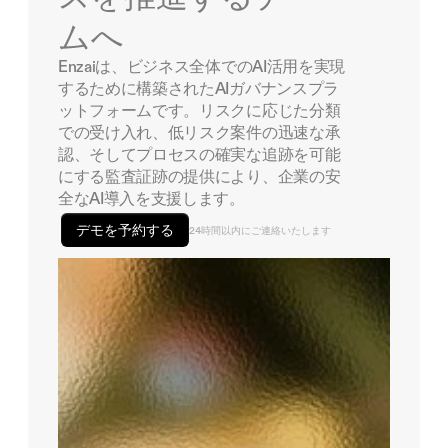
ムへ
Enzaiは、ビジネス全体でのAI活用を実現
するために構築されたAIガバナンスプラ
ットフォームです。リスクに応じた分類
での受け入れ、低リスク案件の迅速な承
認、そしてプロセスの確実な追跡を可能
にする監査証跡の提供により、企業の安
全なAI導入を支援します。
デモを予約する
24時間以内にご連絡いたします
リクエスト日: 2026年7月7日
リクエスト日: 2026年11月7日
リクエストされた者: Enzai
リクエスト日: 2026年6月19日
リクエストされた者: Enzai
レビュアー:
リクエスト日: 2026年8月18日
リクエストされた者: Enzai
レビュアー:
リクエストされた者: Enzai
レビュアー:
レビュアー: