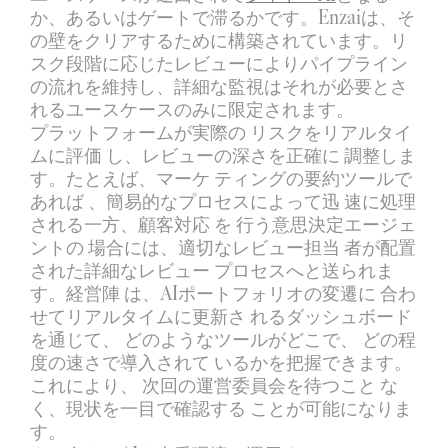
か、あるいはゲートで滞るかです。Enzaiは、そ
の壁をクリアするために構築されています。リ
スク段階に応じたレビューによりパイプライン
の流れを維持し、詳細な監視はそれが必要とさ
れるユースケースのみに限定されます。
プラットフォームが実際の リスクをリアルタイ
ムに評価 し、レビューの深さを正確に 調整しま
す。たとえば、マーケ ティングの要約ツールで
あれば 、簡易的なプロセスによって迅 速に処理
される一方、顧客対応 を 行う意思決定エージェ
ントの 場合には、適切なレビュー担当 者が配置
された詳細なレビュー プロセスへと送られま
す。経営陣 は、AIポートフォリオの変遷に 合わ
せてリアルタイムに更新さ れるダッシュボード
を通じて、 どのようなツールがどこで、 どの程
度の速さで導入されて いるかを把握できます。
これにより、 次回の運営委員会を待つこと な
く、現状を一目で確認する ことが可能になりま
す。