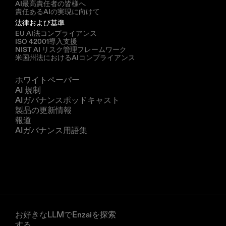
AI最高責任者の皆様へ
責任あるAIの実現に向けて
法律および基準
EU AI法コンプライアンス
ISO 42001導入支援
NIST AI リスク管理フレームワーク
米国州法におけるAIコンプライアンス
リソース
ホワイトペーパー
AI 規制
AIガバナンスポッドキャスト
製品の更新情報
報道
AIガバナンス用語集
企業
私たちについて
パートナー
デモを予約する
お好きなLLMでEnzaiを探索
する