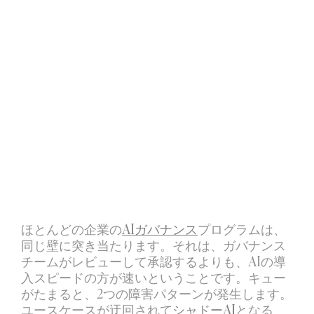
エージェンティックワークフローシステム
マルチステップの自動タスク実行
不正検出システム
ほとんどの企業の
AIガバナンス
プログラムは、
リアルタイムの異常検知とリスク検出
同じ壁に突き当たります。それは、ガバナンス
チームがレビューして承認するよりも、AIの導
入スピードの方が速いということです。キュー
がたまると、2つの障害パターンが発生します。
ユースケースが迂回されて
シャドーAI
となる