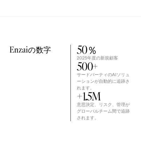
50
％
Enzaiの数字
2025年度の新規顧客
500
+
サードパーティのAIソリュ
ーションが自動的に追跡さ
れます。
+
1.5
M
意思決定、リスク、管理が
グローバルチーム間で追跡
されます。