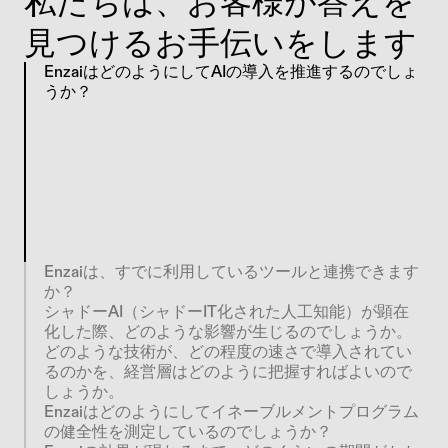
私たちは、お客様が答えを
見つけるお手伝いをします
EnzaiはどのようにしてAIの導入を推進するのでしょ
うか？
E
n
z
a
i
は
、
す
べ
て
の
A
I
ユ
ー
ス
ケ
ー
ス
を
画
一
的
に
扱
う
の
で
は
な
く
、
実
際
の
法
律
上
の
リ
ス
ク
に
合
わ
せ
て
レ
ビ
ュ
ー
の
深
さ
を
調
整
し
ま
す
。
低
リ
ス
ク
の
ユ
ー
ス
ケ
ー
ス
は
2
4
時
間
の
迅
速
承
認
ル
ー
ト
で
処
理
さ
れ
、
顧
客
対
応
を
行
う
意
思
決
定
エ
ー
ジ
ェ
ン
ト
は
部
門
横
断
的
な
詳
細
レ
ビ
ュ
ー
へ
と
進
み
ま
す
。
こ
れ
に
よ
り
、
真
に
重
要
な
部
分
に
リ
ソ
ー
ス
を
集
中
さ
せ
る
こ
と
が
で
き
ま
す
。
Enzaiは、すでに利用しているツールと連携できます
か？
シャドーAI（シャドーIT化された人工知能）が顕在
化した際、どのような影響が生じるのでしょうか。
どのような技術が、どの程度の速さで導入されてい
るのかを、経営層はどのように把握すればよいので
しょうか。
Enzaiはどのようにしてイネーブルメントプログラム
の健全性を測定しているのでしょうか？