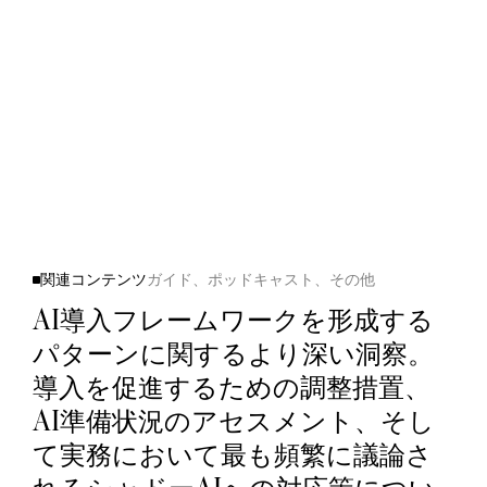
A
I
シ
ス
テ
ム
を
一
つ
の
プ
ラ
ッ
ト
フ
ォ
ー
ム
で
管
理
し
ま
す
関連コンテンツ
ガイド、ポッドキャスト、その他
AI導入フレームワークを形成する
パターンに関するより深い洞察。
導入を促進するための調整措置、
AI準備状況のアセスメント、そし
て実務において最も頻繁に議論さ