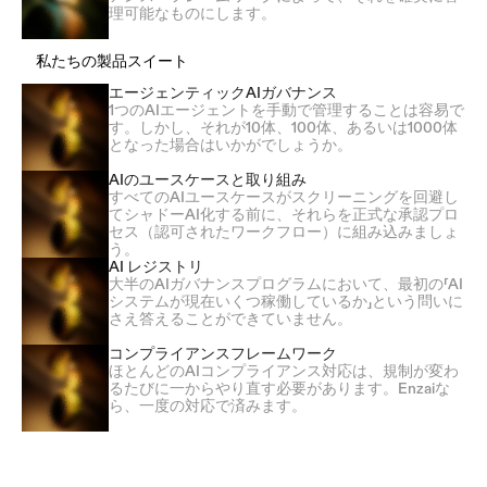
理可能なものにします。
私たちの製品スイート
エージェンティックAIガバナンス
1つのAIエージェントを手動で管理することは容易で
す。しかし、それが10体、100体、あるいは1000体
となった場合はいかがでしょうか。
AIのユースケースと取り組み
すべてのAIユースケースがスクリーニングを回避し
てシャドーAI化する前に、それらを正式な承認プロ
セス（認可されたワークフロー）に組み込みましょ
う。
AI レジストリ
大半のAIガバナンスプログラムにおいて、最初の「AI
システムが現在いくつ稼働しているか」という問いに
さえ答えることができていません。
コンプライアンスフレームワーク
ほとんどのAIコンプライアンス対応は、規制が変わ
るたびに一からやり直す必要があります。Enzaiな
ら、一度の対応で済みます。