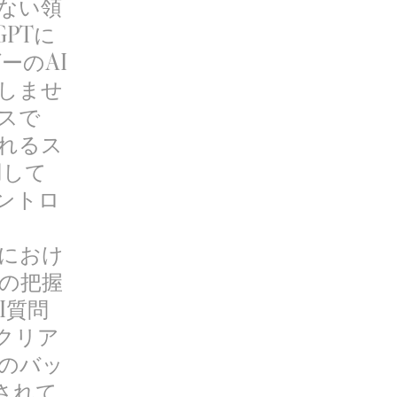
ない領
GPTに
ーのAI
しませ
スで
れるス
用して
ントロ
におけ
トの把握
I質問
クリア
ィのバッ
されて