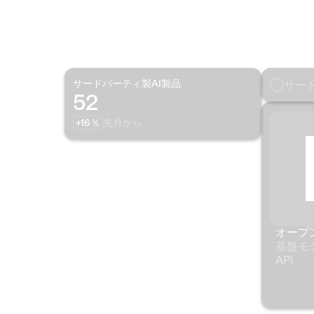
サード
サード
サードパーティ製AI製品
52
+16％
先月から
AIリスク評価完了
113
+21％
先月から
オープン
ゲストポータルによるベンダー提出
27
基盤モデ
+2％
先月から
API