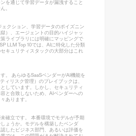
ーンを通じて学習データが漏洩すること
せん。
ジェクション、学習データのポイズニン
脱獄）、エージェントの目的ハイジャッ
理策ライブラリには明確にマッピングで
ASP LLM Top 10では、AIに特化した分類
のセキュリティスタックの大部分はこれ
ます。
 あらゆるSaaSベンダーがAI機能を
ーティリスク管理）のプレイブックは、
提としています。しかし、セキュリティ
容と合致しないため、AIベンダーへの
多々あります。
が未確立です。
 本番環境でモデルが予期
でしょうか。モデルを構築したベンダ
承認したビジネス部門、あるいは評価を
企業では、この問題がまだ解決されてお