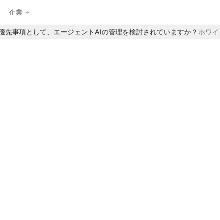
企業
最優先事項として、エージェントAIの管理を検討されていますか？
ホワイ
EnzaiのAIガバナンス製品のフルスイートを探求し、企業がAIを自
信を持って管理、監視、拡張するのを支援します。構造化された
インテークや中央集約されたAIインベントリから、自動評価やリ
アルタイムの監督まで、Enzaiは日常のAIワークフローにガバナン
えでAIを
スを直接組み込むための基盤を提供します—イノベーションを遅ら
せることなく。
ティに関す
様だけに委
その負担を軽