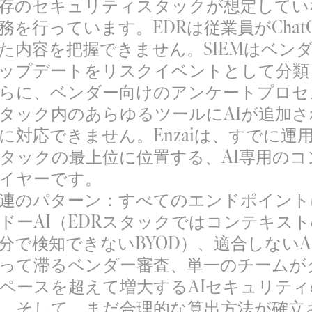
存のセキュリティスタックが想定してい
務を行っています。EDRは従業員がChat
た内容を把握できません。SIEMはベンダ
ップデートをリスクイベントとして分類
らに、ベンダー向けのアンケートプロセ
タック内のあらゆるツールにAIが追加さ
に対応できません。Enzaiは、すでに運
タックの最上位に位置する、AI専用のコ
イヤーです。
連のパターン：すべてのエンドポイント
ドーAI
（EDRスタックではコンテキス
分で検知できないBYOD）、適合しないA
って滞るベンダー審査、単一のチームが
ペースを超えて増大するAIセキュリテ
、そして、まだ合理的な算出方法が確立