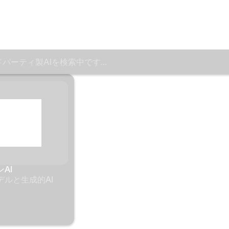
パーティ製AIを検索中です...
パーティ製AIを検索中です...
アンスロピック
グー
安全性と整合性に特化し
エン
AI
たAIモデル
ルと
ム
ルと生成的AI 