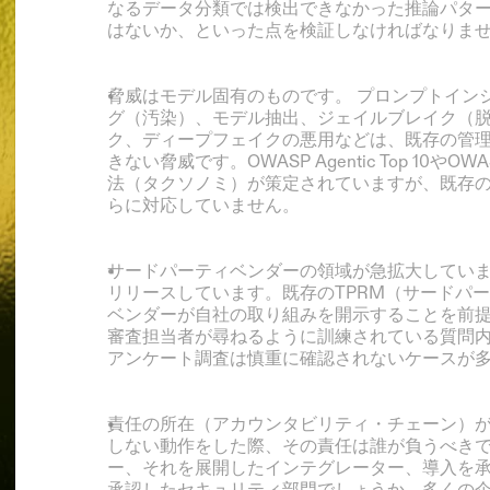
なるデータ分類では検出できなかった推論パタ
はないか、といった点を検証しなければなりま
脅威はモデル固有のものです。
 プロンプトイン
グ（汚染）、モデル抽出、ジェイルブレイク（
ク、ディープフェイクの悪用などは、既存の管
きない脅威です。OWASP Agentic Top 10やOW
法（タクソノミ）が策定されていますが、既存
らに対応していません。
サードパーティベンダーの領域が急拡大してい
リリースしています。既存のTPRM（サードパ
ベンダーが自社の取り組みを開示することを前
審査担当者が尋ねるように訓練されている質問内
アンケート調査は慎重に確認されないケースが
責任の所在（アカウンタビリティ・チェーン）
しない動作をした際、その責任は誰が負うべき
ー、それを展開したインテグレーター、導入を
承認したセキュリティ部門でしょうか。多くの