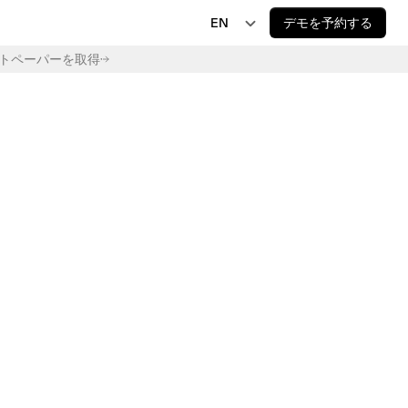
EN
デモを予約する
トペーパーを取得
EN
JP
AI 規制
EU AI Act Delay Is Now Law: New 2027 and 
DE
2028 Deadlines
FR