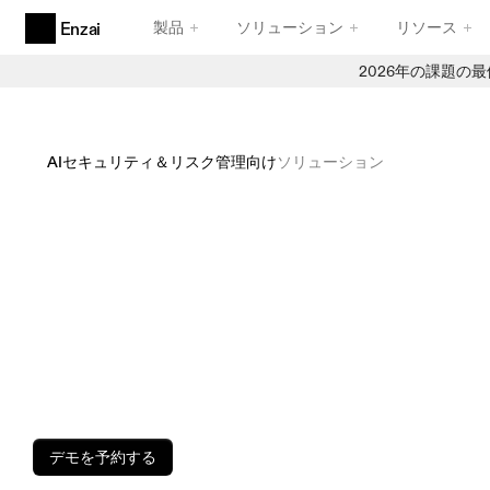
製品
ソリューション
リソース
Enzai
2026年の課題の
製品
エージェンティックAIガバナンス
エージェントのために設計された、卓越した機能性
AIセキュリティ＆リスク管理向け
ソリューション
AIのユースケースと取り組み
信頼性の高い受付業務
すべてのベンダーが急ごしら
AI レジストリ
搭載した結果、AIセキュリ
信頼できる在庫管理
コンプライアンスフレームワーク
る未対応事項の処理はお客
信頼性と堅牢性を備えたフレームワーク
ねられています。Enzaiが
減します。
デモを予約する