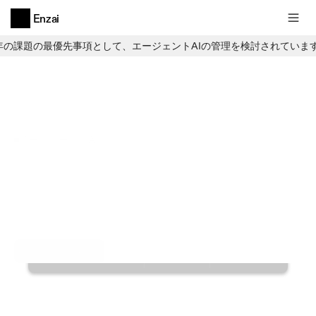
Enzai
6年の課題の最優先事項として、エージェントAIの管理を検討されていま
サードパーティAIリスク
ソリューション
自社で開発するAIと同等の厳格さ
で、他社が構築したAIも統制しまし
ょう。
デモを予約する
AIベンダー
AI製品
AIシステム
AIモデル
オープンAI
基盤モデルと生
成的AI API