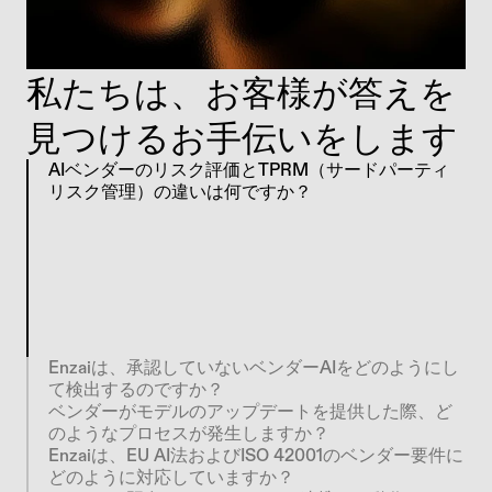
私たちは、お客様が答えを
見つけるお手伝いをします
AIベンダーのリスク評価とTPRM（サードパーティ
リスク管理）の違いは何ですか？
A
I
ベ
ン
ダ
ー
の
リ
ス
ク
ア
セ
ス
メ
ン
ト
ツ
ー
ル
は
、
A
I
を
利
用
し
て
従
来
の
ベ
ン
ダ
ー
評
価
を
自
動
化
し
ま
す
。
E
n
z
a
i
の
サ
ー
ド
パ
ー
テ
ィ
向
け
A
I
リ
ス
ク
管
理
は
そ
の
逆
を
行
い
ま
す
。
ベ
ン
ダ
ー
が
お
客
様
の
ス
タ
ッ
ク
に
も
た
ら
す
A
I
リ
ス
ク
を
、
自
社
で
構
築
し
た
A
I
に
適
用
す
る
の
と
同
等
の
厳
格
さ
で
ガ
バ
ナ
ン
ス
（
統
制
）
し
ま
す
。
Enzaiは、承認していないベンダーAIをどのようにし
て検出するのですか？
ベンダーがモデルのアップデートを提供した際、ど
のようなプロセスが発生しますか？
Enzaiは、EU AI法およびISO 42001のベンダー要件に
どのように対応していますか？