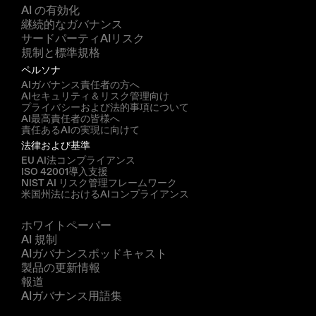
ソリューション
AI の有効化
継続的なガバナンス
サードパーティAIリスク
規制と標準規格
ペルソナ
AIガバナンス責任者の方へ
AIセキュリティ＆リスク管理向け
プライバシーおよび法的事項について
AI最高責任者の皆様へ
責任あるAIの実現に向けて
法律および基準
EU AI法コンプライアンス
ISO 42001導入支援
NIST AI リスク管理フレームワーク
米国州法におけるAIコンプライアンス
リソース
ホワイトペーパー
AI 規制
AIガバナンスポッドキャスト
製品の更新情報
報道
AIガバナンス用語集