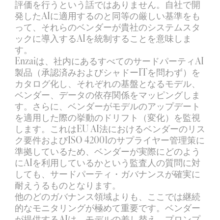
評価を行うという話ではありません。自社で開
発したAIに適用するのと同等の厳しい基準をも
って、それらのベンダーが貴社のシステムスタ
ックに導入するAIを統制することを意味しま
す。
Enzaiは、社内にあるすべてのサードパーティAI
製品（承認済みおよびシャドーITを問わず）を
カタログ化し、それぞれの基盤となるモデル、
ベンダー、データの依存関係をマッピングしま
す。さらに、ベンダーがモデルのアップデート
を適用した際の挙動のドリフト（変化）を監視
します。これはEU AI法におけるベンダーのリス
ク要件およびISO 42001のサプライヤー管理策に
準拠しているため、ベンダーが実際にどのよう
にAIを利用しているかという監査人の質問に対
しても、サードパーティ・ガバナンスが確実に
耐えうるものとなります。
他のどのガバナンス領域よりも、ここでは継続
的なモニタリングが極めて重要です。ベンダー
が提供するAIは、モデルの差し替え、プロンプ