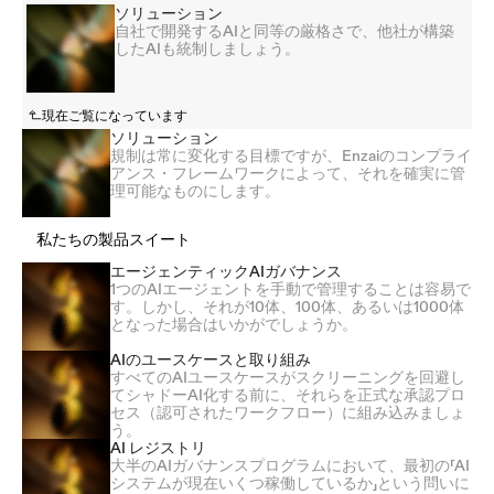
ソリューション
自社で開発するAIと同等の厳格さで、他社が構築
したAIも統制しましょう。
現在ご覧になっています
ソリューション
規制は常に変化する目標ですが、Enzaiのコンプライ
アンス・フレームワークによって、それを確実に管
理可能なものにします。
私たちの製品スイート
エージェンティックAIガバナンス
1つのAIエージェントを手動で管理することは容易で
す。しかし、それが10体、100体、あるいは1000体
となった場合はいかがでしょうか。
AIのユースケースと取り組み
すべてのAIユースケースがスクリーニングを回避し
てシャドーAI化する前に、それらを正式な承認プロ
セス（認可されたワークフロー）に組み込みましょ
う。
AI レジストリ
大半のAIガバナンスプログラムにおいて、最初の「AI
システムが現在いくつ稼働しているか」という問いに