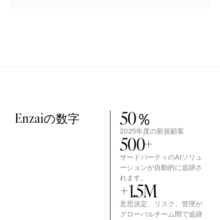
50
％
Enzaiの数字
2025年度の新規顧客
500
+
サードパーティのAIソリュ
ーションが自動的に追跡さ
れます。
+
1.5
M
意思決定、リスク、管理が
グローバルチーム間で追跡