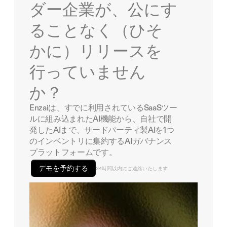
ダー企業が、公にす
ることなく（ひそ
かに）リリースを
行っていません
か？
Enzaiは、すでに利用されているSaaSツー
ルに組み込まれたAI機能から、自社で開
発したAIまで、サードパーティ製AIを1つ
のインベントリに集約するAIガバナンス
プラットフォームです。
デモを予約する
24時間以内にご連絡いたします