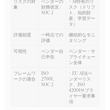
リスクの対
ベンダーの
+ AI特有のリ
象
財務状況 / 
スク（ドリフ
SOC 2
ト、知的財
産、学習デー
タ）
評価頻度
一時点での
継続的なモニ
評価
タリング
可視性
ベンダー自
ベンダー + サ
己申告
プライチェー
ン全体
フレームワ
ISO 
+ EU AI法ベ
ークの適合
27001、
ンダーリス
SOC 2
ク、ISO 
42001サプラ
イヤー要求事
項