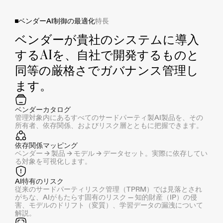
ベンダーAI制御の最適化
特長
ベンダーが貴社のシステムに導入
するAIを、自社で開発するものと
同等の厳格さでガバナンス管理し
ます。
ベンダーカタログ
管理対象内にあるすべてのサードパーティ製AI製品を、その
所有者、依存関係、およびリスク層とともに把握できます。
依存関係マッピング
ベンダー → 製品 → モデル → データセット。実際に依存してい
る対象を可視化します。
AI特有のリスク
従来のサードパーティリスク管理（TPRM）では見落とされ
がちな、AIがもたらす固有のリスク — 知的財産（IP）の侵
害、モデルのドリフト（変質）、学習データの漏洩について
解説。