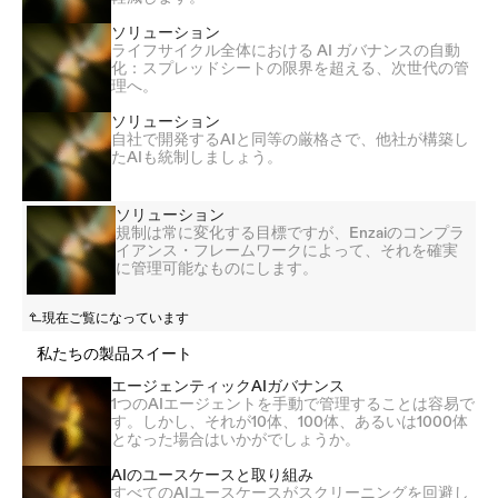
ソリューション
ライフサイクル全体における AI ガバナンスの自動
化：スプレッドシートの限界を超える、次世代の管
理へ。
ソリューション
自社で開発するAIと同等の厳格さで、他社が構築し
たAIも統制しましょう。
ソリューション
規制は常に変化する目標ですが、Enzaiのコンプラ
イアンス・フレームワークによって、それを確実
に管理可能なものにします。
現在ご覧になっています
私たちの製品スイート
エージェンティックAIガバナンス
1つのAIエージェントを手動で管理することは容易で
す。しかし、それが10体、100体、あるいは1000体
となった場合はいかがでしょうか。
AIのユースケースと取り組み
すべてのAIユースケースがスクリーニングを回避し