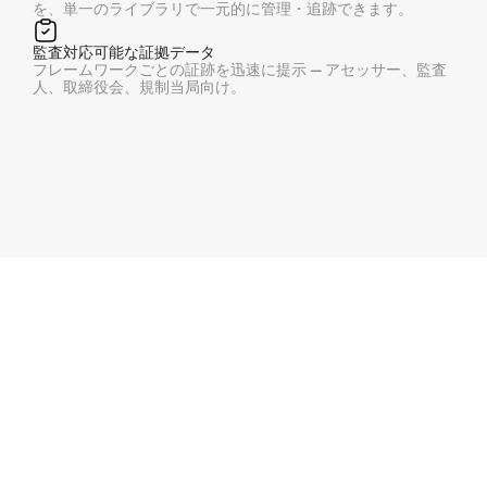
を、単一のライブラリで一元的に管理・追跡できます。
監査対応可能な証拠データ
フレームワークごとの証跡を迅速に提示 — アセッサー、監査
人、取締役会、規制当局向け。
コンプライアンス＆リスク管理向け
あらゆる規制に対応
規制は地域、セクター、そして月