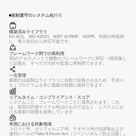
規制遵守のシステム化
特長
構築済みライブラリ
EU AI法、ISO 42001、NIST AI RMF、GDPR、米国の州規制
に、導入初日から対応可能です。
フレームワーク間での再利用
1回のアセスメントで複数のフレームワークに対応：1度収集し
た証拠を、すべての方針や監査に再利用できます。
一元管理
最新の法規制はライブラリに自動で反映されるため、手戻り
なくプログラムを常に最新の状態に維持できます。
リアルタイム・コンプライアンス・スコア
システムごと、フレームワークごとに適用されます。これ
は、前回の評価サイクル時点のものではなく、システムにお
ける最新の状態を反映しています。
米国における対象地域
コロラド州、カリフォルニア州、テキサス州の法規制および
連邦レベルの「Take It Down Act（リベンジポルノ防止法案）」