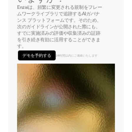
Enzaiは、頻繁に変更される規制をフレー
ムワークライブラリで追跡するAIガバナ
ンス プラットフォームです。そのため、
次のガイドラインが公開された際にも、
すでに実施済みの評価や収集済みの証跡
を引き続き有効に活用することができま
す。
デモを予約する
24時間以内にご連絡いたします
リクエスト日: 2026年7月7日
リクエスト日: 2026年11月7日
リクエストされた者: Enzai
リクエスト日: 2026年6月19日
リクエストされた者: Enzai
レビュアー:
リクエスト日: 2026年8月18日
リクエストされた者: Enzai
レビュアー:
リクエストされた者: Enzai
レビュアー:
レビュアー: