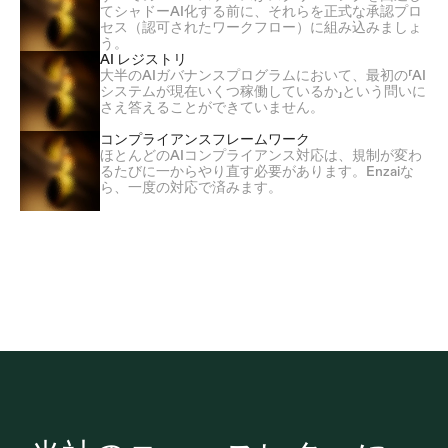
てシャドーAI化する前に、それらを正式な承認プロ
セス（認可されたワークフロー）に組み込みましょ
う。
AI レジストリ
大半のAIガバナンスプログラムにおいて、最初の「AI
システムが現在いくつ稼働しているか」という問いに
さえ答えることができていません。
コンプライアンスフレームワーク
ほとんどのAIコンプライアンス対応は、規制が変わ
るたびに一からやり直す必要があります。Enzaiな
ら、一度の対応で済みます。