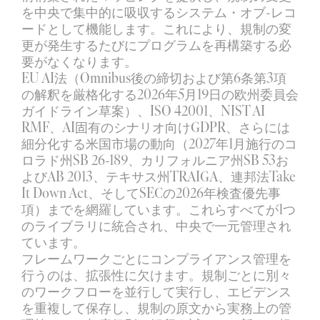
を中央で集中的に吸収するシステム・オブ-レコ
ードとして機能します。これにより、規制の変
更が発生するたびにプログラムを再構築する必
要がなくなります。
EU AI法（Omnibus後の締切および第6条第3項
の解釈を厳格化する2026年5月19日の欧州委員会
ガイドライン草案）、ISO 42001、NIST AI 
RMF、AI固有のシナリオ向けGDPR、さらには
細分化する米国市場の動向（2027年1月施行のコ
ロラド州SB 26-189、カリフォルニア州SB 53お
よびAB 2013、テキサス州TRAIGA、連邦法Take 
It Down Act、そしてSECの2026年検査優先事
項）までを網羅しています。これらすべてが1つ
のライブラリに統合され、中央で一元管理され
ています。
フレームワークごとにコンプライアンス管理を
行うのは、拡張性に欠けます。規制ごとに別々
のワークフローを並行して実行し、エビデンス
を重複して保存し、規制の原文から実務上の管