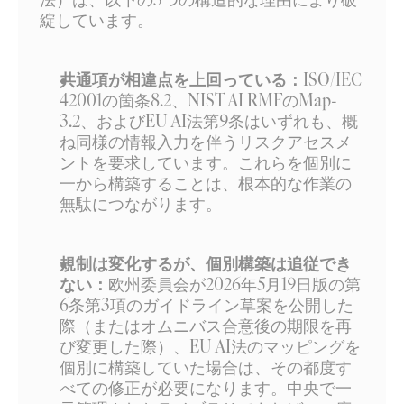
綻しています。
共通項が相違点を上回っている：
ISO/IEC 
42001の箇条8.2、NIST AI RMFのMap-
3.2、およびEU AI法第9条はいずれも、概
ね同様の情報入力を伴うリスクアセスメ
ントを要求しています。これらを個別に
一から構築することは、根本的な作業の
無駄につながります。
規制は変化するが、個別構築は追従でき
ない：
欧州委員会が2026年5月19日版の第
6条第3項のガイドライン草案を公開した
際（またはオムニバス合意後の期限を再
び変更した際）、EU AI法のマッピングを
個別に構築していた場合は、その都度す
べての修正が必要になります。中央で一