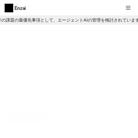
Enzai
6年の課題の最優先事項として、エージェントAIの管理を検討されていま
規制と標準規格
ソリューション
規制は常に変化する目標ですが、
Enzaiのコンプライアンス・フレーム
ワークによって、それを確実に管理
可能なものにします。
デモを予約する