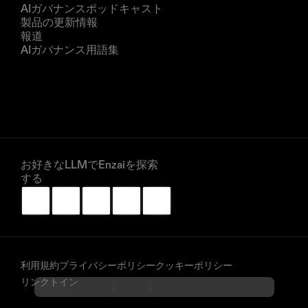
AIガバナンスポッドキャスト
製品の更新情報
報道
AIガバナンス用語集
企業
私たちについて
パートナー
デモを予約する
お好きなLLMでEnzaiを探索
する
利用規約
プライバシーポリシー
クッキーポリシー
リンクトイン
イネーブルメント
自動化
サードパーティ製
標準規格