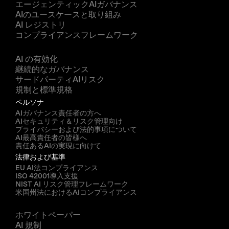
エージェンティックAIガバナンス
AIのユースケースと取り組み
AI レジストリ
コンプライアンスフレームワーク
ソリューション
AI の有効化
継続的なガバナンス
サードパーティAIリスク
規制と標準規格
ペルソナ
AIガバナンス責任者の方へ
AIセキュリティ＆リスク管理向け
プライバシーおよび法的事項について
AI最高責任者の皆様へ
責任あるAIの実現に向けて
法律および基準
EU AI法コンプライアンス
ISO 42001導入支援
NIST AI リスク管理フレームワーク
米国州法におけるAIコンプライアンス
リソース
ホワイトペーパー
AI 規制