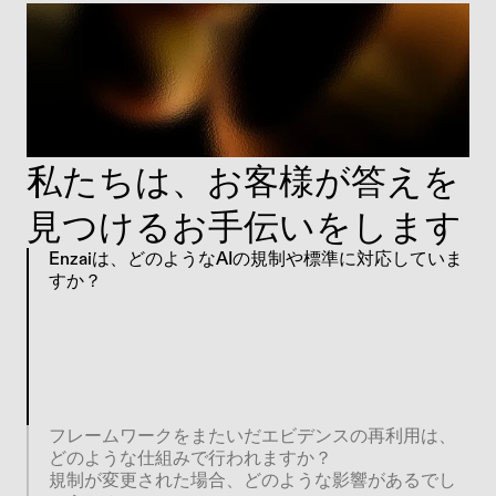
私たちは、お客様が答えを
見つけるお手伝いをします
Enzaiは、どのようなAIの規制や標準に対応していま
すか？
E
n
z
a
i
の
ラ
イ
ブ
ラ
リ
ー
は
、
O
m
n
i
b
u
s
法
案
可
決
後
の
ス
ケ
ジ
ュ
ー
ル
や
2
0
2
6
年
5
月
の
欧
州
委
員
会
ガ
イ
ド
ラ
イ
ン
を
含
む
E
U
A
I
法
、
I
S
O
4
2
0
0
1
、
N
I
S
T
A
I
R
M
F
、
A
I
環
境
に
お
け
る
G
D
P
R
、
主
要
な
米
国
州
法
の
規
制
、
連
邦
T
a
K
e
I
t
D
o
w
n
法
、
そ
し
て
2
0
2
6
年
の
S
E
C
検
査
優
先
事
項
を
網
羅
し
て
い
ま
す
。
フレームワークをまたいだエビデンスの再利用は、
どのような仕組みで行われますか？
規制が変更された場合、どのような影響があるでし