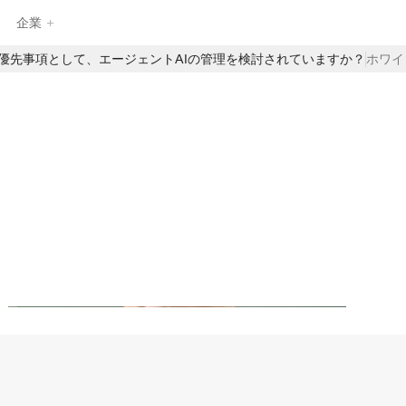
企業
最優先事項として、エージェントAIの管理を検討されていますか？
ホワイ
EnzaiのAIガバナンス製品のフルスイートを探求し、企業がAIを自
信を持って管理、監視、拡張するのを支援します。構造化された
インテークや中央集約されたAIインベントリから、自動評価やリ
アルタイムの監督まで、Enzaiは日常のAIワークフローにガバナン
ト
-
スを直接組み込むための基盤を提供します—イノベーションを遅ら
せることなく。
可能なAI