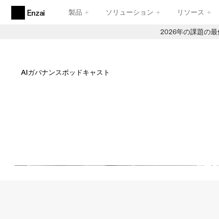
製品
ソリューション
リソース
Enzai
2026年の課題の
製品
エージェンティックAIガバナンス
エージェントのために設計された、卓越した機能性
AIガバナンスポッドキャスト
AIのユースケースと取り組み
信頼性の高い受付業務
AI
ガバナンス
ポッドキャス
AI レジストリ
ジェームズ・オングとの持続
信頼できる在庫管理
コンプライアンスフレームワーク
信頼性と堅牢性を備えたフレームワーク