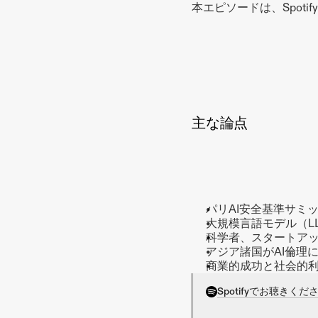
本エピソードは、Spotif
主な論点
パリAI安全基準サミ
大規模言語モデル（L
科学者、スタートア
アジア諸国がAI倫理
商業的成功と社会的利
Spotifyでお聴きくだ