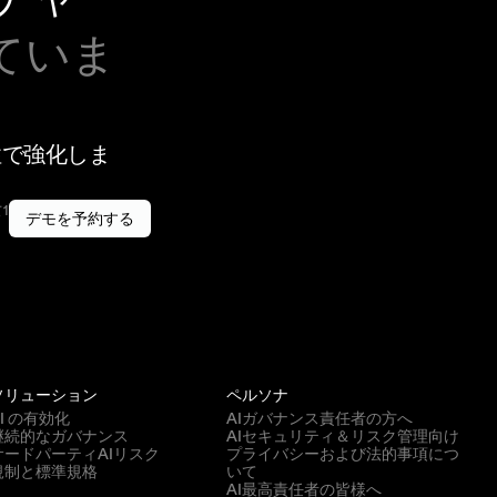
ていま
性で強化しま
1
デモを予約する
。
ソリューション
ペルソナ
AI の有効化
AIガバナンス責任者の方へ
継続的なガバナンス
AIセキュリティ＆リスク管理向け
サードパーティAIリスク
プライバシーおよび法的事項につ
規制と標準規格
いて
AI最高責任者の皆様へ