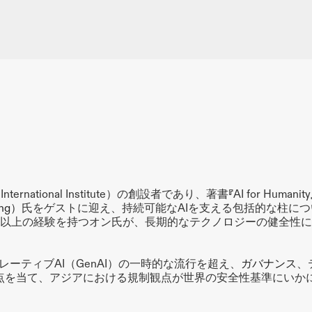
ernational Institute）の創設者であり、著書『AI for Huma
ng）
氏をゲストに迎え、持続可能なAIを支える包括的な柱に
年以上の経験を持つオン氏が、長期的なテクノロジーの健全性
ーティブAI（GenAI）の一時的な流行を超え、
ガバナンス
、
点を当て、アジアにおける規制観点が世界の安全性基準にいか