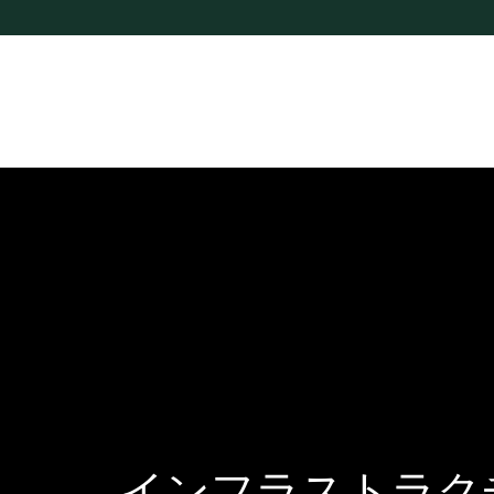
SO 27001
n
z
a
i
は
I
S
O
2
7
0
0
1
認
証
を
取
得
し
て
お
り
、
2
0
2
3
年
以
降
そ
の
認
証
を
維
持
し
て
る
年
次
監
査
へ
の
継
続
的
な
取
り
組
み
を
約
束
す
る
と
と
も
に
、
セ
キ
ュ
リ
テ
ィ
コ
に
連
携
し
、
セ
キ
ュ
リ
テ
ィ
体
制
の
継
続
的
な
更
新
と
強
化
に
努
め
て
い
ま
す
。
一般データ保護規則 (GDPR)
インフラストラク