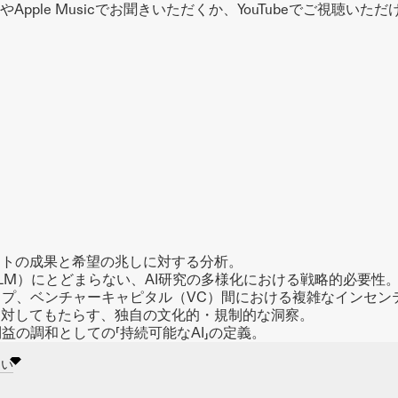
yやApple Musicでお聞きいただくか、YouTubeでご視聴いた
ットの成果と希望の兆しに対する分析。
LM）にとどまらない、AI研究の多様化における戦略的必要性
ップ、ベンチャーキャピタル（VC）間における複雑なインセン
に対してもたらす、独自の文化的・規制的な洞察。
益の調和としての「持続可能なAI」の定義。
さい