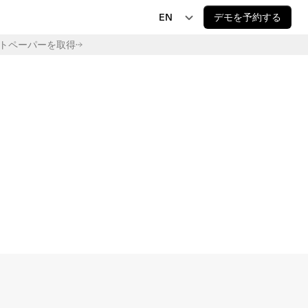
EN
デモを予約する
トペーパーを取得
EN
JP
AI 規制
EU AI Act Delay Is Now Law: New 2027 and 
DE
2028 Deadlines
FR