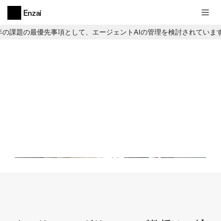
Enzai
6年の課題の最優先事項として、エージェントAIの管理を検討されていま
AIガバナンスポッドキャスト
AIガバナンス・ポッドキャスト
-
管理に基づくアプローチとキャリ
ー・コグリアニーズ