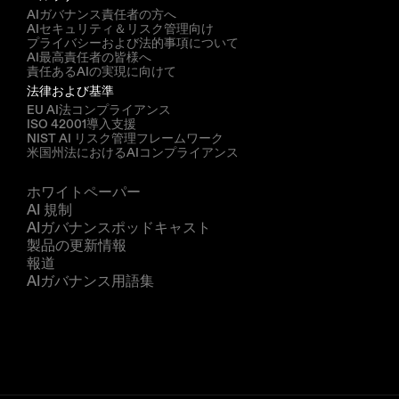
AIガバナンス責任者の方へ
AIセキュリティ＆リスク管理向け
プライバシーおよび法的事項について
AI最高責任者の皆様へ
責任あるAIの実現に向けて
法律および基準
EU AI法コンプライアンス
ISO 42001導入支援
NIST AI リスク管理フレームワーク
米国州法におけるAIコンプライアンス
リソース
ホワイトペーパー
AI 規制
AIガバナンスポッドキャスト
製品の更新情報
報道
AIガバナンス用語集
企業
私たちについて
パートナー
デモを予約する