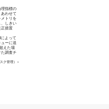
倫理指標の
もっと
とあわせて
レメトリを
し、しきい
是正措置
Iによって
キューに送
超えた場
けた調査チ
リスク管理） ›