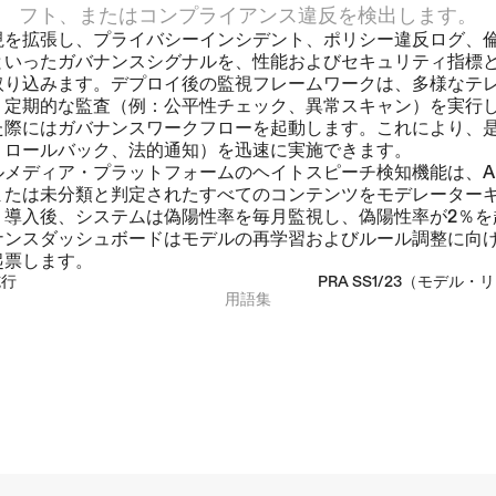
フト、またはコンプライアンス違反を検出します。
視を拡張し、プライバシーインシデント、ポリシー違反ログ、
といったガバナンスシグナルを、性能およびセキュリティ指標
取り込みます。デプロイ後の監視フレームワークは、多様なテ
、定期的な監査（例：公平性チェック、異常スキャン）を実行
た際にはガバナンスワークフローを起動します。これにより、
、ロールバック、法的通知）を迅速に実施できます。
ルメディア・プラットフォームのヘイトスピーチ検知機能は、A
または未分類と判定されたすべてのコンテンツをモデレーター
。導入後、システムは偽陽性率を毎月監視し、偽陽性率が2％を
ナンスダッシュボードはモデルの再学習およびルール調整に向
起票します。
施行
PRA SS1/23（モデル・
用語集