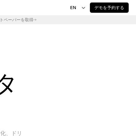
EN
デモを予約する
トペーパーを取得
EN
JP
AI 規制
EU AI Act Delay Is Now Law: New 2027 and 
DE
2028 Deadlines
FR
タ
劣化、ドリ