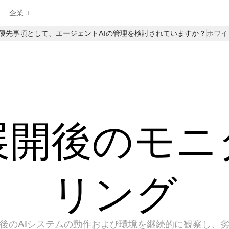
企業
最優先事項として、エージェントAIの管理を検討されていますか？
ホワイ
EnzaiのAIガバナンス製品のフルスイートを探求し、企業がAIを自
信を持って管理、監視、拡張するのを支援します。構造化された
インテークや中央集約されたAIインベントリから、自動評価やリ
アルタイムの監督まで、Enzaiは日常のAIワークフローにガバナン
スを直接組み込むための基盤を提供します—イノベーションを遅ら
せることなく。
展開後のモニ
リング
後のAIシステムの動作および環境を継続的に観察し、