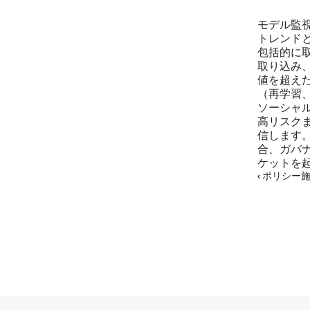
モデル監
トレンド
包括的に
取り込み
値を超え
（再学習
ソーシャ
高リスク
信します
合、ガバ
ケットを
‹ ポリシー