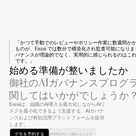
「かつて手動でのレビューやポリシー作業に数週間か
ものが、Enzai では数分で構造化され監査可能になりまし
バナンスが理論的でなく、実用的に感じられるのはこ
です。」
始める準備が整いましたか
御社のAIガバナンスプログ
関してはいかがでしょうか
Enzaiは、組織のAI導入を最大化しながらAIリ
スクを最小化できるよう支援する、AIガバナ
ンスおよび有効活用プラットフォームを提供
します。
デモを予約する
24時間以内にご連絡いたします