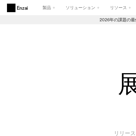
製品
ソリューション
リソース
Enzai
2026年の課題の
製品
エージェンティックAIガバナンス
エージェントのために設計された、卓越した機能性
AIのユースケースと取り組み
信頼性の高い受付業務
AI レジストリ
信頼できる在庫管理
コンプライアンスフレームワーク
信頼性と堅牢性を備えたフレームワーク
リリース