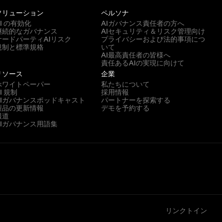
ソリューション
ペルソナ
AI の有効化
AIガバナンス責任者の方へ
継続的なガバナンス
AIセキュリティ＆リスク管理向け
サードパーティAIリスク
プライバシーおよび法的事項につ
規制と標準規格
いて
AI最高責任者の皆様へ
責任あるAIの実現に向けて
リソース
企業
ホワイトペーパー
私たちについて
I 規制
採用情報
AIガバナンスポッドキャスト
パートナーを探索する
製品の更新情報
デモを予約する
報道
AIガバナンス用語集
リンクトイン