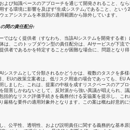
および知識ベースのアプローチを通じて開発されること、ならびに
用する環境に影響を及ぼす「生成システム」であること、という
ウェアシステムを本規則の適用範囲から除外しています。
」との間の責任配分:
ザーではなく提供者（すなわち、当該AIシステムを開発する者
体は、このトップダウン型の責任配分は、AIサービスが下流
提供者であるかを特定することが困難な場合に、問題となり得
AIシステムとして分類されるかどうかは、複数のタスクを多
月、EUの政策立案者は、低リスク用途の場合であっても、EU 
表明しました。これは、提案の中核を成すリスクベースのアプ
を阻害しかねないとして、反対派から強い異議が唱えられ、議
に包括的なリスク評価手続きを義務付ける妥協案を提示し、これ
より厳格な要件の適用対象外となります。この案は概ね好意的
対し、公平性、透明性、および説明責任に関する義務的な基本