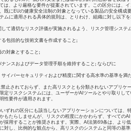
いては、より厳格な要件が提案されています。この区分には、
、既にEUの健康安全法制の対象となっている製品の安全構成
テムに適用される具体的規則は、とりわけ、組織に対し以下を
システムに関して適切なリスク評価が実施されるよう、リスク管理システ
ムに関する包括的な技術文書を作成すること;
性評価の対象とすること;
データガバナンスおよびデータ管理手順を維持すること; ならびに
ムが堅牢性、サイバーセキュリティおよび精度に関する高水準の基準を
に禁止されておらず、また高リスクとも分類されないアプリケ
限定リスクシステムには、ユーザーがAIツールとやり取りし
明性要件が適用されます。
のいずれの区分にも該当しないアプリケーションについては、
かもたらしませんが、リスクの程度にかかわらず、すべてのA
が採用することが推奨されます。実際、AI法第69条は、より低
に対し、比例的な観点から、高リスクのシステムと同等の基準