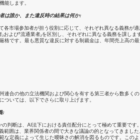
機能します。
者は誰か、また違反時の結果は何か:
いて各市場参加者が担う役割に応じて、それぞれ異なる義務が適
輸入者」および「流通業者」を区別し、それぞれに異なる義務を課します
厳格です。最も悪質な違反に対する制裁金は、年間売上高の最
州連合の他の立法機関および関心を有する第三者から数多くの
については、以下でさらに取り上げます。
:
するかの判断は、AI法下における責任配分にとって極めて重要で
定義範囲は、業界関係者の間で大きな議論の的となってきまし
範な定義によって生じた曖昧さの解消を図るものです。このより限