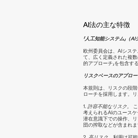
AI法の主な特徴
「人工知能システム」（AI
欧州委員会は、AIシス
て、広く定義された複数の
的アプローチ」を包含す
リスクベースのアプロー
本規則は、リスクの段階
ローチを採用します。リ
1. 
許容不能なリスク。 
こ
考えられるAIのユース
潜在意識下での操作、リ
団の搾取などが含まれま
2. 
高リスク。
利用は可能