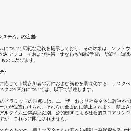
システム）の定義:
テムについて広範な定義を提示しており、その対象は、ソフト
AIアプローチおよび技術、すなわち「機械学習」、「論理・知識
るものに及びます。
チ:
に応じて市場参加者の要件および義務を最適化する、リスクベ
スクの4区分については、以下で詳述します。
のピラミッドの頂点には、ユーザーおよび社会全体に許容不能
ケースが位置付けられ、それらは全面的に禁止されます。禁止
アルタイム生体認証識別、公的機関による社会的スコアリング
すが、これらに限定されません。
であるものの、個人の安全または基本的権利に悪影響を及ぼす