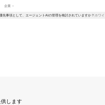
企業
最優先事項として、エージェントAIの管理を検討されていますか？
ホワイ
EnzaiのAIガバナンス製品のフルスイートを探求し、企業がAIを自
信を持って管理、監視、拡張するのを支援します。構造化された
インテークや中央集約されたAIインベントリから、自動評価やリ
アルタイムの監督まで、Enzaiは日常のAIワークフローにガバナン
スを直接組み込むための基盤を提供します—イノベーションを遅ら
せることなく。
提供します