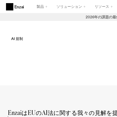
製品
ソリューション
リソース
Enzai
2026年の課題の
製品
エージェンティックAIガバナンス
エージェントのために設計された、卓越した機能性
AI 規制
AIのユースケースと取り組み
信頼性の高い受付業務
EU人工知能法に関する洞察
AI レジストリ
信頼できる在庫管理
コンプライアンスフレームワーク
信頼性と堅牢性を備えたフレームワーク
EnzaiはEUのAI法に関する我々の見解を