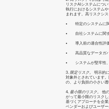
リスクAIシステムにつ
執行におけるシステムや
まれます。高リスクシス
•        特定の
•        自社システ
•        導入前の適合
•        高品質な
•        システ
3. 
限定リスク。 
明示的
対象外とされています。
の、より負担の小さい透
4. 
最小限のリスク。 
他
がって最小限のリスクし
基づくアプローチを企業
ベンダーおよびユーザー