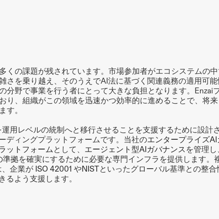
多くの課題が残されています。市場参加者がエコシステムの中
雑さを乗り越え、そのうえでAI法に基づく関連義務の適用可
の分野で事業を行う者にとって大きな負担となります。Enzai
おり、組織がこの領域を迅速かつ効率的に進めることで、将来
ます。
方針を運用レベルの統制へと移行させることを支援するために設計
リーディングプラットフォームです。当社の
エンタープライズA
プラットフォーム
として、
エージェント型AIガバナンス
を管理し
への準拠
を確実にするために必要な専門インフラを提供します。
は、企業が
 ISO 42001 
や
NIST
といったグローバル基準との整合
できるよう支援します。