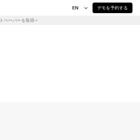
EN
デモを予約する
トペーパーを取得
EN
JP
AI 規制
EU AI Act Delay Is Now Law: New 2027 and 
DE
2028 Deadlines
FR