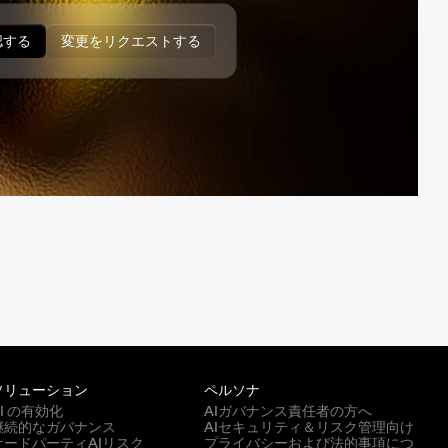
認する
変更をリクエストする
ソリューション
ペルソナ
AI の有効化
AIガバナンス責任者の方へ
継続的なガバナンス
AIセキュリティ＆リスク管理向け
サードパーティAIリスク
プライバシーおよび法的事項につ