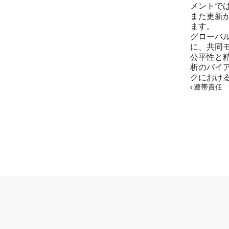
メントで
また更新
ます。
グローバル
に、共同
公平性と
析のバイ
クにおけ
‹ 連帯責任