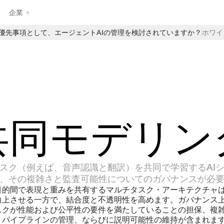
企業
最優先事項として、エージェントAIの管理を検討されていますか？
ホワイ
EnzaiのAIガバナンス製品のフルスイートを探求し、企業がAIを自
信を持って管理、監視、拡張するのを支援します。構造化された
インテークや中央集約されたAIインベントリから、自動評価やリ
アルタイムの監督まで、Enzaiは日常のAIワークフローにガバナン
スを直接組み込むための基盤を提供します—イノベーションを遅ら
せることなく。
共同モデリン
スク（例えば、音声認識と翻訳）を共同で学習するAI
、その複雑さと監査可能性についてのガバナンスが必
目的間で表現と重みを共有するマルチタスク・アーキテクチャ
向上させる一方で、結合度と不透明性を高めます。ガバナンス
スクが性能および公平性の要件を満たしていることの担保、複
・パイプラインの管理、ならびに説明可能性の維持が含まれま