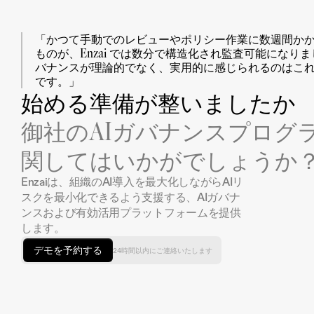
「かつて手動でのレビューやポリシー作業に数週間か
ものが、Enzai では数分で構造化され監査可能になりまし
バナンスが理論的でなく、実用的に感じられるのはこ
です。」
始める準備が整いましたか
御社のAIガバナンスプログ
関してはいかがでしょうか
Enzaiは、組織のAI導入を最大化しながらAIリ
スクを最小化できるよう支援する、AIガバナ
ンスおよび有効活用プラットフォームを提供
します。
デモを予約する
24時間以内にご連絡いたします