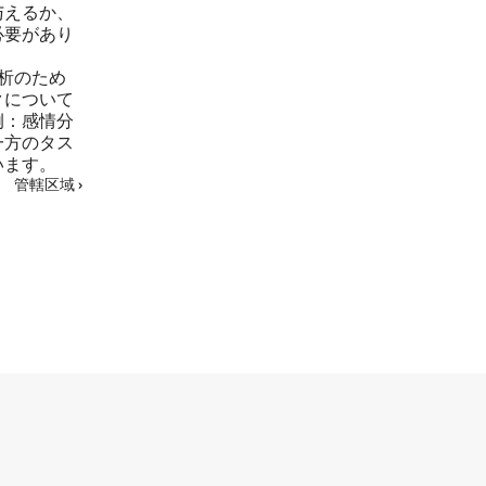
与えるか、
必要があり
もっと
分析のため
クについて
例：感情分
一方のタス
います。
管轄区域 ›