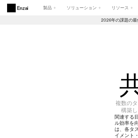
製品
ソリューション
リソース
Enzai
2026年の課題の
製品
エージェンティックAIガバナンス
エージェントのために設計された、卓越した機能性
AIのユースケースと取り組み
信頼性の高い受付業務
AI レジストリ
信頼できる在庫管理
コンプライアンスフレームワーク
信頼性と堅牢性を備えたフレームワーク
複数のタ
構築し
関連する
ル効率を
は、各タ
イメント