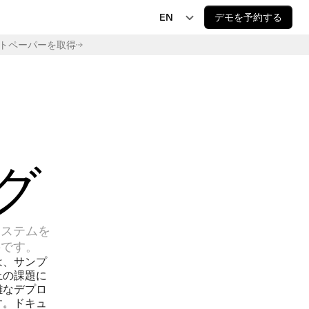
EN
デモを予約する
トペーパーを取得
EN
JP
AI 規制
EU AI Act Delay Is Now Law: New 2027 and 
DE
2028 Deadlines
FR
グ
システムを
要です。
は、サンプ
上の課題に
雑なデプロ
す。ドキュ