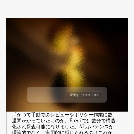
ドラフトユースケース
ドラフトユースケース
ドラフトユースケース
ドラフトユースケース
リクエスト日: 2026年6月19日
リクエスト日: 2026年8月18日
リクエストされた者: Enzai
レビュアー:
リクエスト日: 2026年7月7日
リクエストされた者: Enzai
レビュアー:
リクエスト日: 2026年11月7日
リクエストされた者: Enzai
レビュアー:
リクエストされた者: Enzai
レビュアー:
変更をリクエストする
リクエストを承認する
「かつて手動でのレビューやポリシー作業に数
週間かかっていたものが、Enzai では数分で構造
化され監査可能になりました。AI ガバナンスが
理論的でなく、実用的に感じられるのはこれが