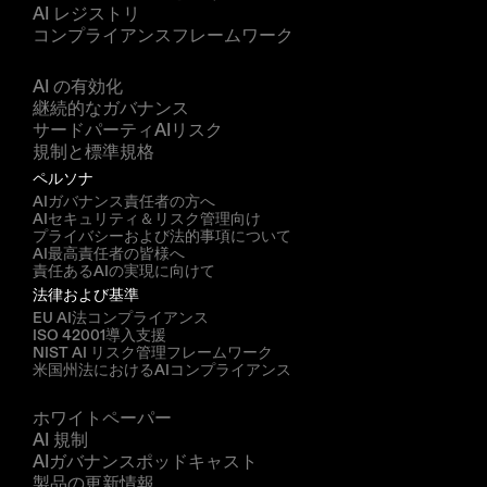
AI レジストリ
コンプライアンスフレームワーク
ソリューション
AI の有効化
継続的なガバナンス
サードパーティAIリスク
規制と標準規格
ペルソナ
AIガバナンス責任者の方へ
AIセキュリティ＆リスク管理向け
プライバシーおよび法的事項について
AI最高責任者の皆様へ
責任あるAIの実現に向けて
法律および基準
EU AI法コンプライアンス
ISO 42001導入支援
NIST AI リスク管理フレームワーク
米国州法におけるAIコンプライアンス
リソース
ホワイトペーパー
AI 規制
AIガバナンスポッドキャスト
製品の更新情報