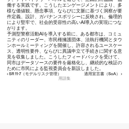
働する実践です。こうしたエンゲージメントにより、多
様な価値観、懸念事項、ならびに文脈に基づく洞察が要
件定義、設計、ガバナンスポリシーに反映され、倫理的
により堅牢で、社会的受容性の高いAI導入の実現につな
がります。
予測型警察活動AIを導入する前に、ある都市は、コミュ
ニティのリーダー、市民権擁護団体、法執行機関とタウ
ンホールミーティングを開催し、許容されるユースケー
ス、透明性要件、ならびに異議申立て手続きに関する意
見を収集しました。こうしたフィードバックを受けて、
同市はデータソースの要件を厳格化し、継続的な検証の
ために市民による監視委員会を新設しました。
‹ SR 11-7（モデルリスク管理）
適用宣言書（SoA） ›
用語集