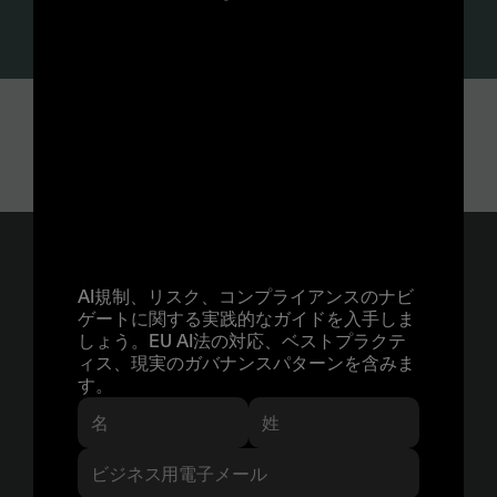
AIの活用入門:
パイロットプロジェ
クトから本番対応の
AIまで、このホワイ
トペーパーで全てが
設計に伴うコンプライア
分かります
AI規制、リスク、コンプライアンスのナビ
ンス
ゲートに関する実践的なガイドを入手しま
しょう。EU AI法の対応、ベストプラクテ
ィス、現実のガバナンスパターンを含みま
す。
ISO 27001