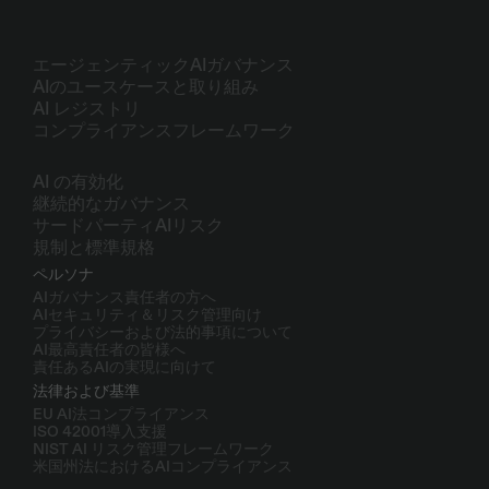
製品
エージェンティックAIガバナンス
AIのユースケースと取り組み
AI レジストリ
コンプライアンスフレームワーク
ソリューション
AI の有効化
継続的なガバナンス
サードパーティAIリスク
規制と標準規格
ペルソナ
AIガバナンス責任者の方へ
AIセキュリティ＆リスク管理向け
プライバシーおよび法的事項について
AI最高責任者の皆様へ
責任あるAIの実現に向けて
法律および基準
EU AI法コンプライアンス
ISO 42001導入支援
NIST AI リスク管理フレームワーク
米国州法におけるAIコンプライアンス