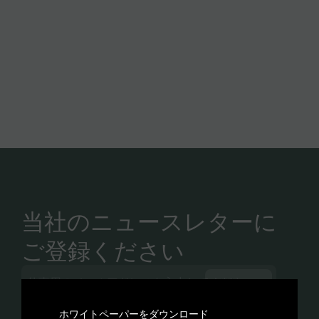
さらに詳しく見る
当社のニュースレターに
ご登録ください
購読する
サインアップすることにより、Enzaiの
プライバシーポリシー
に同意すること
ホワイトペーパーをダウンロード