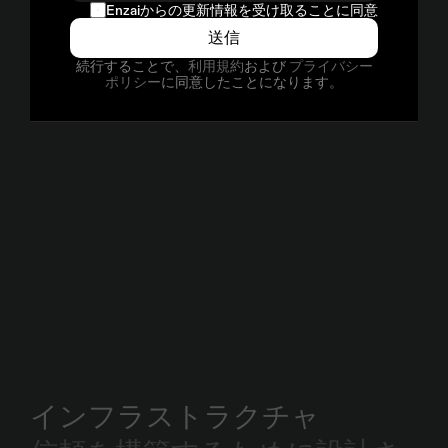
E
n
z
a
i
は
I
S
O
2
7
0
0
1
認
証
を
取
得
し
て
お
り
、
2
0
2
3
年
Enzaiからの更新情報を受け取ることに同意します。
以
降
そ
の
認
証
を
維
持
し
て
い
ま
す
。
当
社
は
、
N
Q
A
に
送信
よ
っ
て
実
施
さ
れ
る
年
次
監
査
へ
の
継
続
的
な
取
り
組
み
を
約
束
す
る
と
と
も
に
、
セ
キ
ュ
リ
テ
ィ
コ
ン
サ
ル
タ
ン
続行することで、
利用規約
および 
プライバシー
ト
パ
ー
ト
ナ
ー
で
あ
る
I
n
s
t
i
l
と
緊
密
に
連
携
し
、
セ
キ
ュ
ポリシー
に同意したことになります。
リ
テ
ィ
体
制
の
継
続
的
な
更
新
と
強
化
に
努
め
て
い
ま
す
。
一般データ保護規則 (GDPR)
インフラストラクチャ