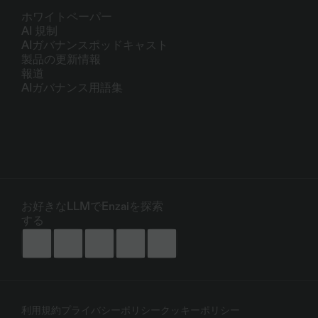
リソース
ホワイトペーパー
AI 規制
AIガバナンスポッドキャスト
製品の更新情報
報道
AIガバナンス用語集
企業
私たちについて
パートナー
デモを予約する
お好きなLLMでEnzaiを探索
する
利用規約
プライバシーポリシー
クッキーポリシー