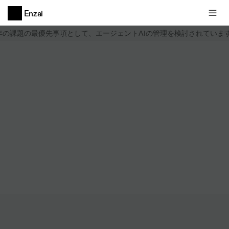
Enzai
6年の課題の最優先事項として、エージェントAIの管理を検討されていま
ホワイトペーパー
AIの活用入門:
パイロットプロジェクトから本番対
応のAIまで、このホワイトペーパー
で全てが分かります
フォー
マット