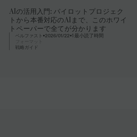
AIの活用入門: パイロットプロジェク
トから本番対応のAIまで、このホワイ
トペーパーで全てが分かります
1 最小読了時間
•
•
ベルファスト
2026/01/22
フォーマット
戦略ガイド
要約
重要なポイントを教えてください