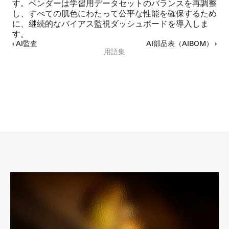
す。ベンダーは学習用データセットのバランスを再調整
し、すべての肌色にわたって公平な性能を確保するため
に、継続的なバイアス監視ダッシュボードを導入しま
す。
‹ AI監査
AI部品表（AIBOM） ›
用語集
ドラフトユースケース
ドラフトユースケース
ドラフトユースケース
ドラフトユースケース
リクエスト日: 2026年6月19日
リクエスト日: 2026年8月18日
リクエストされた者: Enzai
レビュアー:
リクエスト日: 2026年7月7日
リクエストされた者: Enzai
レビュアー:
リクエスト日: 2026年11月7日
リクエストされた者: Enzai
レビュアー:
リクエストされた者: Enzai
レビュアー: