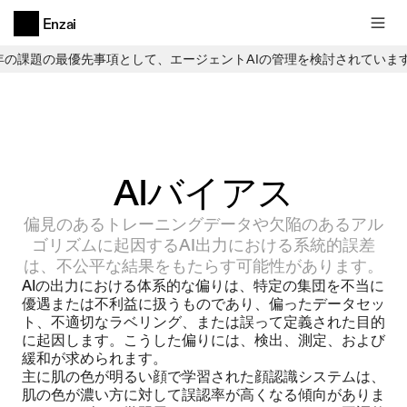
Enzai
6年の課題の最優先事項として、エージェントAIの管理を検討されていま
AIバイアス
偏見のあるトレーニングデータや欠陥のあるアル
ゴリズムに起因するAI出力における系統的誤差
は、不公平な結果をもたらす可能性があります。
AIの出力における体系的な偏りは、特定の集団を不当に
優遇または不利益に扱うものであり、偏ったデータセッ
ト、不適切なラベリング、または誤って定義された目的
に起因します。こうした偏りには、検出、測定、および
緩和が求められます。
主に肌の色が明るい顔で学習された顔認識システムは、
肌の色が濃い方に対して誤認率が高くなる傾向がありま