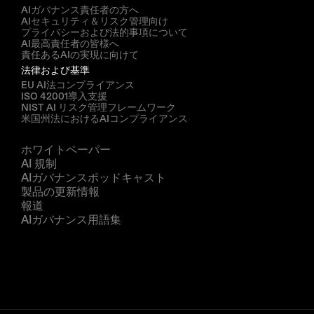
AIガバナンス責任者の方へ
AIセキュリティ＆リスク管理向け
プライバシーおよび法的事項について
AI最高責任者の皆様へ
責任あるAIの実現に向けて
法律および基準
EU AI法コンプライアンス
ISO 42001導入支援
NIST AI リスク管理フレームワーク
米国州法におけるAIコンプライアンス
リソース
ホワイトペーパー
AI 規制
AIガバナンスポッドキャスト
製品の更新情報
報道
AIガバナンス用語集
企業
私たちについて
パートナー
デモを予約する