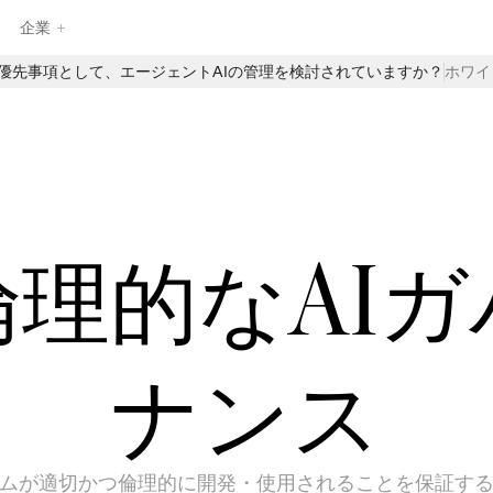
企業
最優先事項として、エージェントAIの管理を検討されていますか？
ホワイ
EnzaiのAIガバナンス製品のフルスイートを探求し、企業がAIを自
信を持って管理、監視、拡張するのを支援します。構造化された
インテークや中央集約されたAIインベントリから、自動評価やリ
アルタイムの監督まで、Enzaiは日常のAIワークフローにガバナン
スを直接組み込むための基盤を提供します—イノベーションを遅ら
せることなく。
倫理的なAIガ
ナンス
テムが適切かつ倫理的に開発・使用されることを保証す