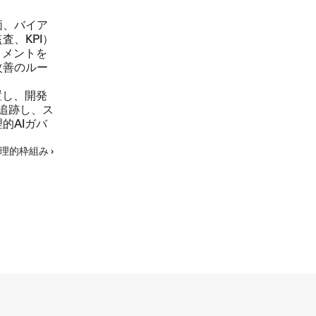
価、バイア
もっと
、KPI）
トメントを
改善のルー
置し、開発
追跡し、ス
的AIガバ
理的枠組み ›