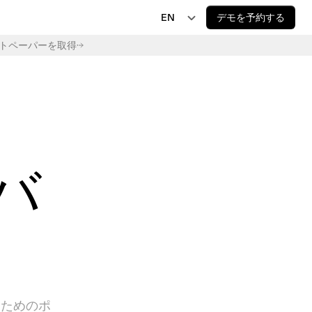
EN
デモを予約する
トペーパーを取得
EN
JP
AI 規制
EU AI Act Delay Is Now Law: New 2027 and 
DE
2028 Deadlines
FR
バ
るためのポ